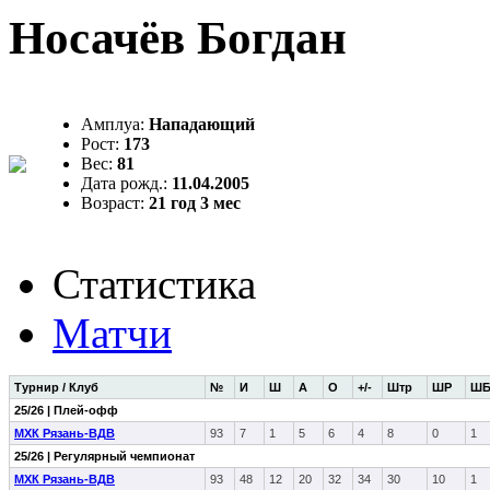
Носачёв Богдан
Амплуа:
Нападающий
Рост:
173
Вес:
81
Дата рожд.:
11.04.2005
Возраст:
21 год 3 мес
Статистика
Матчи
Турнир / Клуб
№
И
Ш
А
О
+/-
Штр
ШР
Ш
25/26 | Плей-офф
МХК Рязань-ВДВ
93
7
1
5
6
4
8
0
1
25/26 | Регулярный чемпионат
МХК Рязань-ВДВ
93
48
12
20
32
34
30
10
1