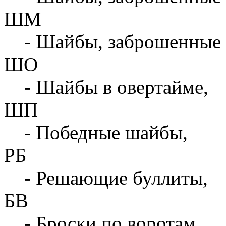
ШМ
- Шайбы, заброшенные 
ШО
- Шайбы в овертайме,
ШП
- Победные шайбы,
РБ
- Решающие буллиты,
БВ
- Броски по воротам,