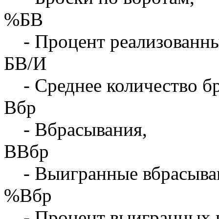
%БВ
- Процент реализованны
БВ/И
- Среднее количество бр
Вбр
- Вбрасывания,
ВВбр
- Выигранные вбрасыва
%Вбр
- Процент выигранных 