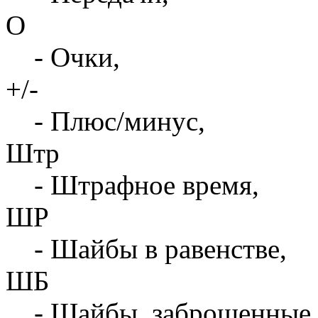
О
- Очки,
+/-
- Плюс/минус,
Штр
- Штрафное время,
ШР
- Шайбы в равенстве,
ШБ
- Шайбы, заброшенные 