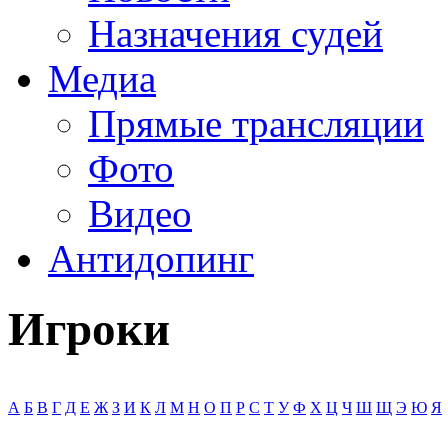
Назначения судей
Медиа
Прямые трансляции
Фото
Видео
Антидопинг
Игроки
А
Б
В
Г
Д
Е
Ж
З
И
К
Л
М
Н
О
П
Р
С
Т
У
Ф
Х
Ц
Ч
Ш
Щ
Э
Ю
Я