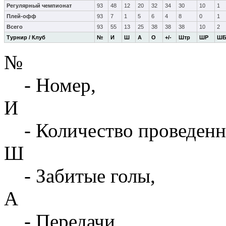
Регулярный чемпионат
93
48
12
20
32
34
30
10
1
Плей-офф
93
7
1
5
6
4
8
0
1
Всего
93
55
13
25
38
38
38
10
2
Турнир / Клуб
№
И
Ш
А
О
+/-
Штр
ШР
Ш
№
- Номер,
И
- Количество проведенн
Ш
- Забитые голы,
А
- Передачи,