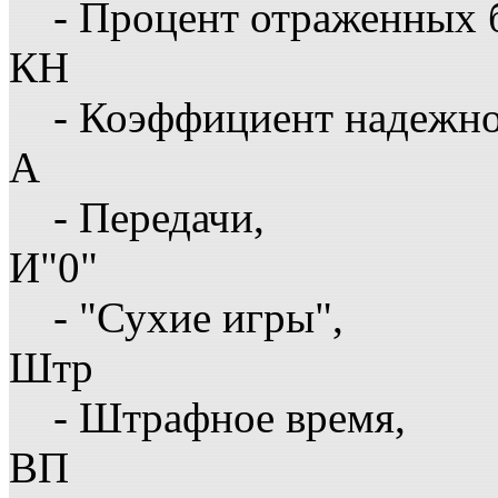
- Процент отраженных 
КН
- Коэффициент надежн
А
- Передачи,
И"0"
- "Сухие игры",
Штр
- Штрафное время,
ВП