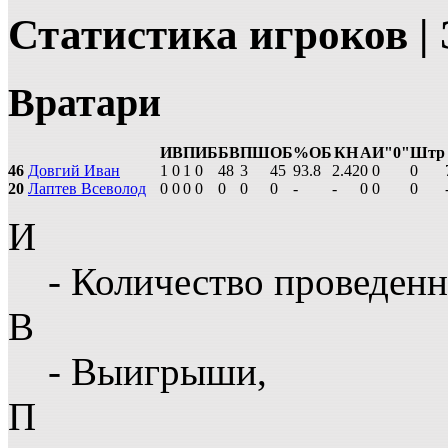
Статистика игроков |
Вратари
И
В
П
ИБ
БВ
ПШ
ОБ
%ОБ
КН
А
И"0"
Штр
46
Довгий Иван
1
0
1
0
48
3
45
93.8
2.42
0
0
0
20
Лаптев Всеволод
0
0
0
0
0
0
0
-
-
0
0
0
И
- Количество проведенн
В
- Выигрыши,
П