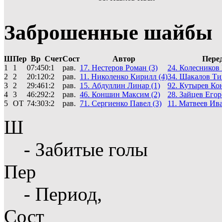
Заброшенные шайбы
Ш
Пер
Вр
Счет
Сост
Автор
Пере
1
1
07:45
0:1
рав.
17. Нестеров Роман (3)
24. Колесников
2
2
20:12
0:2
рав.
11. Николенко Кирилл (4)
34. Шакалов Ти
3
2
29:46
1:2
рав.
15. Абдуллин Линар (1)
92. Кутырев Ко
4
3
46:29
2:2
рав.
46. Коншин Максим (2)
28. Зайцев Егор
5
ОТ
74:30
3:2
рав.
71. Сергиенко Павел (3)
11. Матвеев Ива
Ш
- Забитые голы
Пер
- Период,
Сост