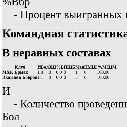
%Вбр
- Процент выигранных 
Командная статистик
В неравных составах
Клуб
И
Бол
ЗШ
%Б
ПШБ
Мен
ПМШ
%М
ШМ
МХК Ермак
1
3
0
0.0
0
1
0
100.0
0
ЭкоНива-Бобров
1
1
0
0.0
0
3
0
100.0
0
И
- Количество проведенн
Бол