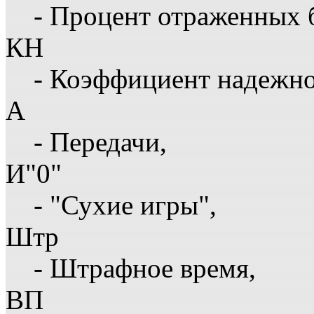
- Процент отраженных 
КН
- Коэффициент надежн
А
- Передачи,
И"0"
- "Сухие игры",
Штр
- Штрафное время,
ВП