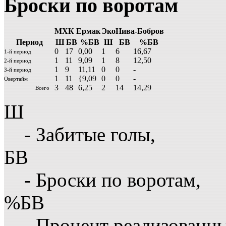
Броски по воротам
МХК Ермак
ЭкоНива-Бобров
Период
Ш
БВ
%БВ
Ш
БВ
%БВ
0
17
0,00
1
6
16,67
1-й период
1
11
9,09
1
8
12,50
2-й период
1
9
11,11
0
0
-
3-й период
1
11
{9,09
0
0
-
Овертайм
3
48
6,25
2
14
14,29
Всего
Ш
- Забитые голы,
БВ
- Броски по воротам,
%БВ
- Процент реализованн