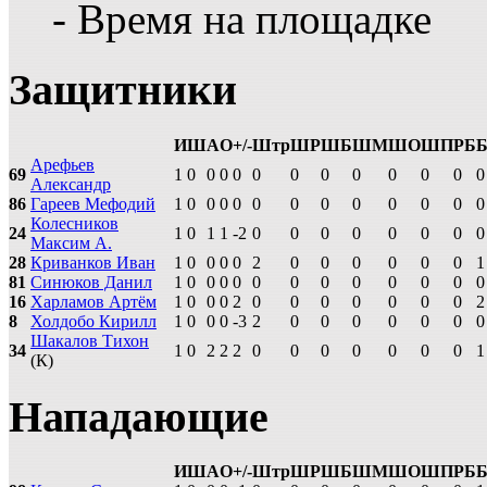
- Время на площадке
Защитники
И
Ш
А
О
+/-
Штр
ШР
ШБ
ШМ
ШО
ШП
РБ
Арефьев
69
1
0
0
0
0
0
0
0
0
0
0
0
0
Александр
86
Гареев Мефодий
1
0
0
0
0
0
0
0
0
0
0
0
0
Колесников
24
1
0
1
1
-2
0
0
0
0
0
0
0
0
Максим А.
28
Криванков Иван
1
0
0
0
0
2
0
0
0
0
0
0
1
81
Синюков Данил
1
0
0
0
0
0
0
0
0
0
0
0
0
16
Харламов Артём
1
0
0
0
2
0
0
0
0
0
0
0
2
8
Холдобо Кирилл
1
0
0
0
-3
2
0
0
0
0
0
0
0
Шакалов Тихон
34
1
0
2
2
2
0
0
0
0
0
0
0
1
(К)
Нападающие
И
Ш
А
О
+/-
Штр
ШР
ШБ
ШМ
ШО
ШП
РБ