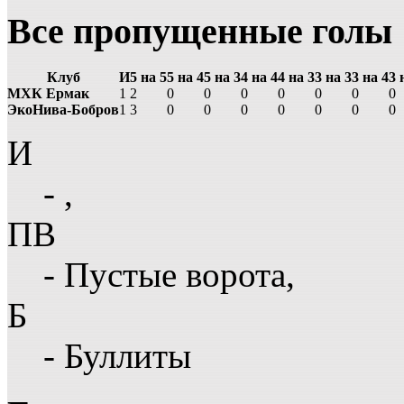
Все пропущенные голы
Клуб
И
5 на 5
5 на 4
5 на 3
4 на 4
4 на 3
3 на 3
3 на 4
3 
МХК Ермак
1
2
0
0
0
0
0
0
0
ЭкоНива-Бобров
1
3
0
0
0
0
0
0
0
И
- ,
ПВ
- Пустые ворота,
Б
- Буллиты