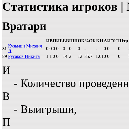
Статистика игроков 
Вратари
И
В
П
ИБ
БВ
ПШ
ОБ
%ОБ
КН
А
И"0"
Штр
Кузьмин Михаил
31
0
0
0
0
0
0
0
-
-
0
0
0
Д.
89
Русаков Никита
1
1
0
0
14
2
12
85.7
1.61
0
0
0
И
- Количество проведенн
В
- Выигрыши,
П