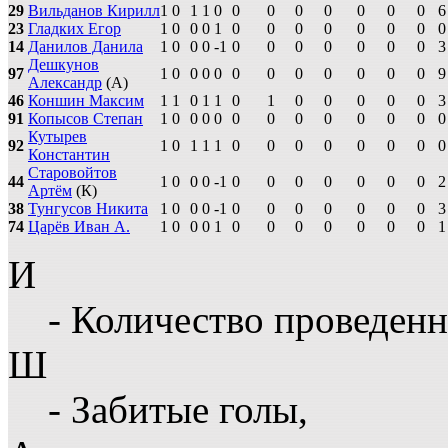
29
Вильданов Кирилл
1
0
1
1
0
0
0
0
0
0
0
0
6
23
Гладких Егор
1
0
0
0
1
0
0
0
0
0
0
0
0
14
Данилов Данила
1
0
0
0
-1
0
0
0
0
0
0
0
3
Дешкунов
97
1
0
0
0
0
0
0
0
0
0
0
0
9
Александр
(А)
46
Коншин Максим
1
1
0
1
1
0
1
0
0
0
0
0
3
91
Копысов Степан
1
0
0
0
0
0
0
0
0
0
0
0
0
Кутырев
92
1
0
1
1
1
0
0
0
0
0
0
0
0
Константин
Старовойтов
44
1
0
0
0
-1
0
0
0
0
0
0
0
2
Артём
(К)
38
Тунгусов Никита
1
0
0
0
-1
0
0
0
0
0
0
0
3
74
Царёв Иван А.
1
0
0
0
1
0
0
0
0
0
0
0
1
И
- Количество проведенн
Ш
- Забитые голы,