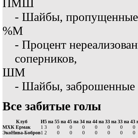
ПМШ
- Шайбы, пропущенные
%М
- Процент нереализова
соперников,
ШМ
- Шайбы, заброшенные
Все забитые голы
Клуб
И
5 на 5
5 на 4
5 на 3
4 на 4
4 на 3
3 на 3
3 на 4
3 
МХК Ермак
1
3
0
0
0
0
0
0
0
ЭкоНива-Бобров
1
2
0
0
0
0
0
0
0