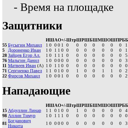
- Время на площадке
Защитники
И
Ш
А
О
+/-
Штр
ШР
ШБ
ШМ
ШО
ШП
РБ
55
Бусыгин Михаил
1
0
0
0
1
0
0
0
0
0
0
0
1
5
Дороненко Иван
1
0
1
1
0
0
0
0
0
0
0
0
1
28
Зайцев Егор Ал.
1
0
1
1
1
0
0
0
0
0
0
0
5
76
Мальгин Данил
1
0
0
0
0
0
0
0
0
0
0
0
3
11
Матвеев Иван
(А)
1
0
1
1
0
0
0
0
0
0
0
0
0
71
Сергиенко Павел
1
1
0
1
0
0
1
0
0
1
1
0
2
22
Фирсов Михаил
1
0
0
0
1
0
0
0
0
0
0
0
2
Нападающие
И
Ш
А
О
+/-
Штр
ШР
ШБ
ШМ
ШО
ШП
РБ
15
Абдуллин Линар
1
1
0
1
0
0
1
0
0
0
0
0
4
98
Аплин Тимур
1
0
1
1
1
0
0
0
0
0
0
0
0
Богданович
81
1
0
0
0
0
0
0
0
0
0
0
0
3
Никита