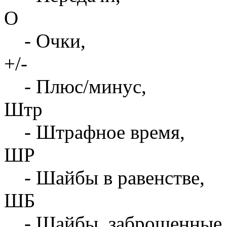
О
- Очки,
+/-
- Плюс/минус,
Штр
- Штрафное время,
ШР
- Шайбы в равенстве,
ШБ
- Шайбы, заброшенные 