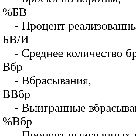
%БВ
- Процент реализованны
БВ/И
- Среднее количество бр
Вбр
- Вбрасывания,
ВВбр
- Выигранные вбрасыва
%Вбр
- Процент выигранных 