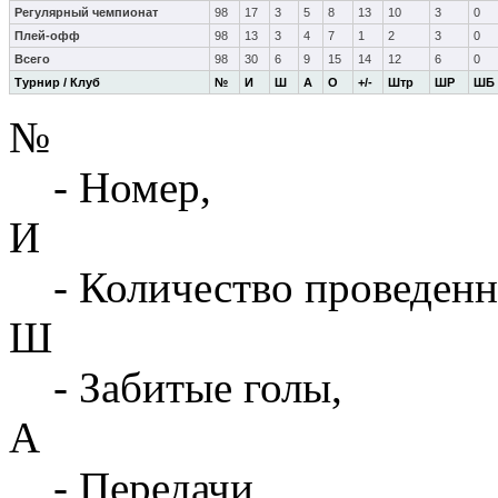
Регулярный чемпионат
98
17
3
5
8
13
10
3
0
Плей-офф
98
13
3
4
7
1
2
3
0
Всего
98
30
6
9
15
14
12
6
0
Турнир / Клуб
№
И
Ш
А
О
+/-
Штр
ШР
ШБ
№
- Номер,
И
- Количество проведенн
Ш
- Забитые голы,
А
- Передачи,