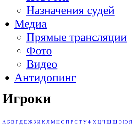
Назначения судей
Медиа
Прямые трансляции
Фото
Видео
Антидопинг
Игроки
А
Б
В
Г
Д
Е
Ж
З
И
К
Л
М
Н
О
П
Р
С
Т
У
Ф
Х
Ц
Ч
Ш
Щ
Э
Ю
Я