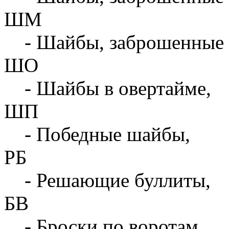
ШМ
- Шайбы, заброшенные 
ШО
- Шайбы в овертайме,
ШП
- Победные шайбы,
РБ
- Решающие буллиты,
БВ
- Броски по воротам,