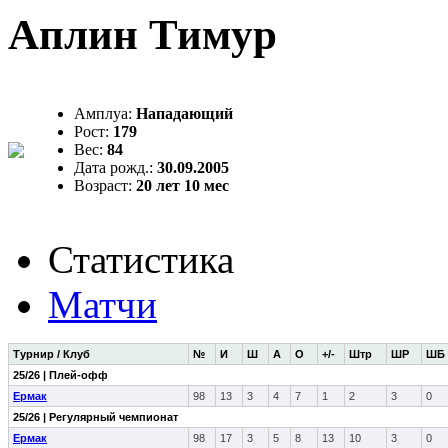
Аплин Тимур
Амплуа:
Нападающий
Рост:
179
Вес:
84
Дата рожд.:
30.09.2005
Возраст:
20 лет 10 мес
Статистика
Матчи
Турнир / Клуб
№
И
Ш
А
О
+/-
Штр
ШР
ШБ
25/26 | Плей-офф
Ермак
98
13
3
4
7
1
2
3
0
25/26 | Регулярный чемпионат
Ермак
98
17
3
5
8
13
10
3
0