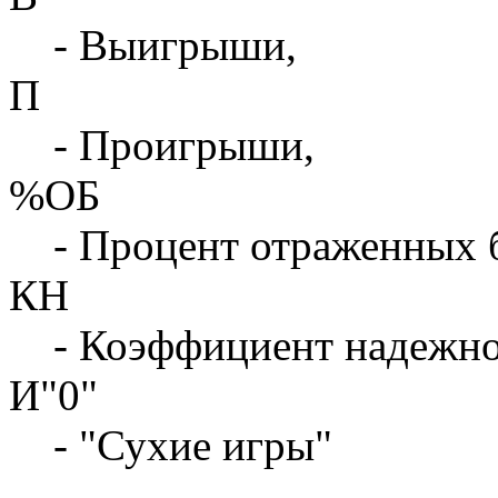
- Выигрыши,
П
- Проигрыши,
%ОБ
- Процент отраженных 
КН
- Коэффициент надежн
И"0"
- "Сухие игры"