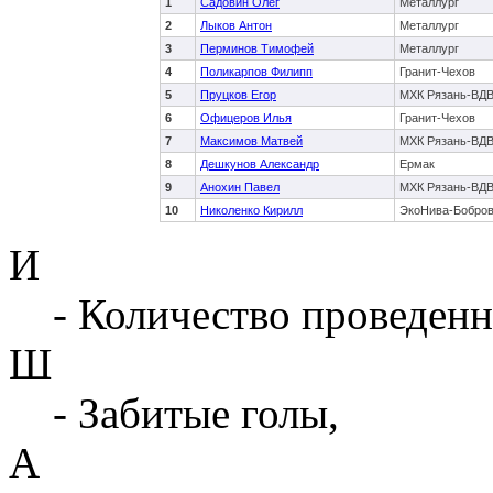
1
Садовин Олег
Металлург
2
Лыков Антон
Металлург
3
Перминов Тимофей
Металлург
4
Поликарпов Филипп
Гранит-Чехов
5
Пруцков Егор
МХК Рязань-ВД
6
Офицеров Илья
Гранит-Чехов
7
Максимов Матвей
МХК Рязань-ВД
8
Дешкунов Александр
Ермак
9
Анохин Павел
МХК Рязань-ВД
10
Николенко Кирилл
ЭкоНива-Бобро
И
- Количество проведенн
Ш
- Забитые голы,
А