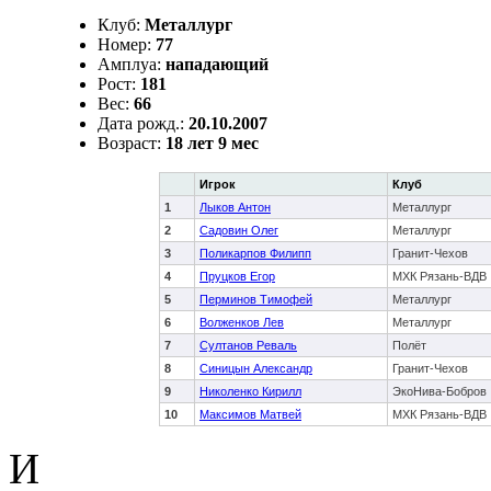
Клуб:
Металлург
Номер:
77
Амплуа:
нападающий
Рост:
181
Вес:
66
Дата рожд.:
20.10.2007
Возраст:
18 лет 9 мес
Игрок
Клуб
1
Лыков Антон
Металлург
2
Садовин Олег
Металлург
3
Поликарпов Филипп
Гранит-Чехов
4
Пруцков Егор
МХК Рязань-ВДВ
5
Перминов Тимофей
Металлург
6
Волженков Лев
Металлург
7
Султанов Реваль
Полёт
8
Синицын Александр
Гранит-Чехов
9
Николенко Кирилл
ЭкоНива-Бобров
10
Максимов Матвей
МХК Рязань-ВДВ
И