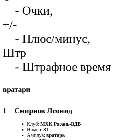
- Очки,
+/-
- Плюс/минус,
Штр
- Штрафное время
вратари
1
Смирнов Леонид
Клуб:
МХК Рязань-ВДВ
Номер:
81
Амплуа:
вратарь