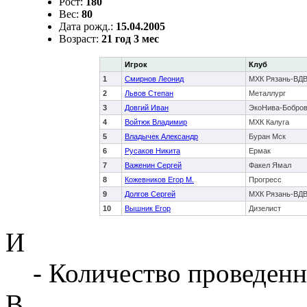
Рост:
180
Вес:
80
Дата рожд.:
15.04.2005
Возраст:
21 год 3 мес
Игрок
Клуб
1
Смирнов Леонид
МХК Рязань-ВД
2
Львов Степан
Металлург
3
Довгий Иван
ЭкоНива-Бобро
4
Войтюк Владимир
МХК Калуга
5
Владычек Александр
Буран Мск
6
Русаков Никита
Ермак
7
Важенин Сергей
Факел Ямал
8
Кожевников Егор М.
Прогресс
9
Долгов Сергей
МХК Рязань-ВД
10
Вышник Егор
Дизелист
И
- Количество проведенн
В