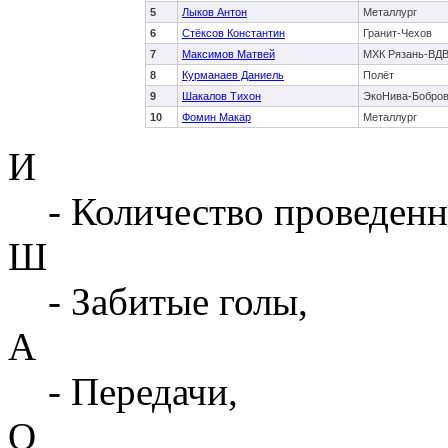
5
Лыков Антон
Металлург
6
Стёксов Константин
Гранит-Чехов
7
Максимов Матвей
МХК Рязань-ВД
8
Курманаев Даниель
Полёт
9
Шакалов Тихон
ЭкоНива-Бобро
10
Фомин Макар
Металлург
И
- Количество проведенн
Ш
- Забитые голы,
А
- Передачи,
О