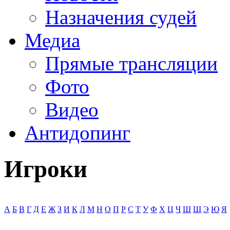
Назначения судей
Медиа
Прямые трансляции
Фото
Видео
Антидопинг
Игроки
А
Б
В
Г
Д
Е
Ж
З
И
К
Л
М
Н
О
П
Р
С
Т
У
Ф
Х
Ц
Ч
Ш
Щ
Э
Ю
Я