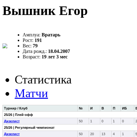
Вышник Егор
Амплуа:
Вратарь
Рост:
191
Вес:
79
Дата рожд.:
18.04.2007
Возраст:
19 лет 3 мес
Статистика
Матчи
Турнир / Клуб
№
И
В
П
ИБ
25/26 | Плей-офф
Дизелист
50
1
0
1
0
25/26 | Регулярный чемпионат
Дизелист
50
20
13
4
1