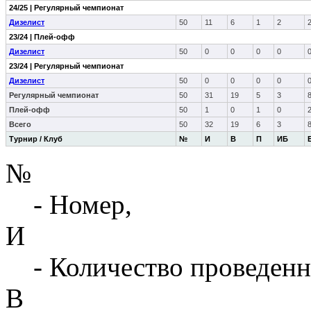
24/25 | Регулярный чемпионат
Дизелист
50
11
6
1
2
23/24 | Плей-офф
Дизелист
50
0
0
0
0
23/24 | Регулярный чемпионат
Дизелист
50
0
0
0
0
Регулярный чемпионат
50
31
19
5
3
Плей-офф
50
1
0
1
0
Всего
50
32
19
6
3
Турнир / Клуб
№
И
В
П
ИБ
№
- Номер,
И
- Количество проведенн
В