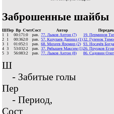
Заброшенные шайбы
Ш
Пер
Вр
Счет
Сост
Автор
Передач
1
1
00:17
1:0
рав.
77. Лыков Антон (7)
19. Перминов Ти
2
1
00:36
2:0
рав.
57. Казулаев Даниил (1)
32. Гуленок Тимо
3
1
01:05
2:1
рав.
68. Михеев Яромир (2)
93. Носачёв Богда
4
3
53:03
2:2
рав.
37. Рябышев Максим (1)
26. Пруцков Егор
5
3
56:08
3:2
рав.
77. Лыков Антон (8)
86. Садовин Олег
Ш
- Забитые голы
Пер
- Период,
Сост