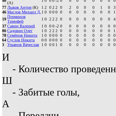
40
1
0
0
0
-2
0
0
0
0
0
0
0
0
(А)
77
Лыков Антон
(К)
1
2
0
2
2
0
2
0
0
0
1
0
3
46
Маслов Михаил Д.
1
0
0
0
0
0
0
0
0
0
0
0
1
Перминов
19
1
0
2
2
2
0
0
0
0
0
0
0
4
Тимофей
37
Савин Валерий
1
0
0
0
-2
0
0
0
0
0
0
0
0
86
Садовин Олег
1
0
2
2
2
0
0
0
0
0
0
0
1
78
Семёнов Никита
1
0
0
0
0
0
0
0
0
0
0
0
0
64
Суслов Никита
0
0
0
0
0
0
0
0
0
0
0
0
0
3
Ульянов Вячеслав
1
0
0
0
1
0
0
0
0
0
0
0
0
И
- Количество проведенн
Ш
- Забитые голы,
А
- Передачи,