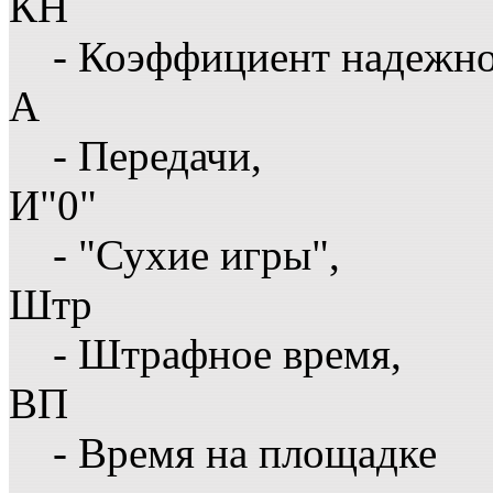
КН
- Коэффициент надежн
А
- Передачи,
И"0"
- "Сухие игры",
Штр
- Штрафное время,
ВП
- Время на площадке