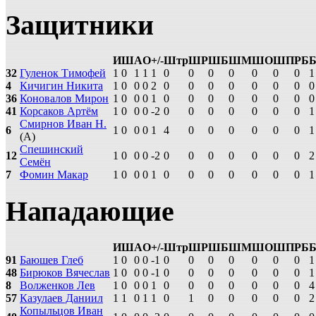
Защитники
И
Ш
А
О
+/-
Штр
ШР
ШБ
ШМ
ШО
ШП
РБ
32
Гуленок Тимофей
1
0
1
1
1
0
0
0
0
0
0
0
1
4
Кичигин Никита
1
0
0
0
2
0
0
0
0
0
0
0
0
36
Коновалов Мирон
1
0
0
0
1
0
0
0
0
0
0
0
0
41
Корсаков Артём
1
0
0
0
-2
0
0
0
0
0
0
0
1
Смирнов Иван Н.
6
1
0
0
0
1
4
0
0
0
0
0
0
1
(А)
Спешинский
12
1
0
0
0
-2
0
0
0
0
0
0
0
2
Семён
7
Фомин Макар
1
0
0
0
1
0
0
0
0
0
0
0
1
Нападающие
И
Ш
А
О
+/-
Штр
ШР
ШБ
ШМ
ШО
ШП
РБ
91
Баюшев Глеб
1
0
0
0
-1
0
0
0
0
0
0
0
1
48
Бирюков Вячеслав
1
0
0
0
-1
0
0
0
0
0
0
0
1
8
Волженков Лев
1
0
0
0
1
0
0
0
0
0
0
0
4
57
Казулаев Даниил
1
1
0
1
1
0
1
0
0
0
0
0
2
Копыльцов Иван