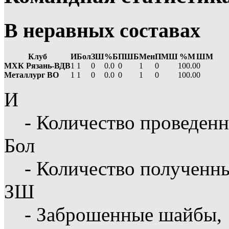
В неравных составах
Клуб
И
Бол
ЗШ
%Б
ПШБ
Мен
ПМШ
%М
ШМ
МХК Рязань-ВДВ
1
1
0
0.0
0
1
0
100.0
0
Металлург ВО
1
1
0
0.0
0
1
0
100.0
0
И
- Количество проведенн
Бол
- Количество полученн
ЗШ
- Заброшенные шайбы,