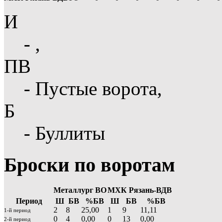
И
- ,
ПВ
- Пустые ворота,
Б
- Буллиты
Броски по воротам
Металлург ВО
МХК Рязань-ВДВ
Период
Ш
БВ
%БВ
Ш
БВ
%БВ
2
8
25,00
1
9
11,11
1-й период
0
4
0,00
0
13
0,00
2-й период