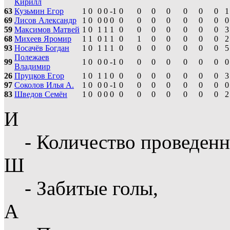
Кирилл
63
Кузьмин Егор
1
0
0
0
-1
0
0
0
0
0
0
0
1
69
Лисов Александр
1
0
0
0
0
0
0
0
0
0
0
0
0
59
Максимов Матвей
1
0
1
1
1
0
0
0
0
0
0
0
3
68
Михеев Яромир
1
1
0
1
1
0
1
0
0
0
0
0
2
93
Носачёв Богдан
1
0
1
1
1
0
0
0
0
0
0
0
5
Полежаев
99
1
0
0
0
-1
0
0
0
0
0
0
0
0
Владимир
26
Пруцков Егор
1
0
1
1
0
0
0
0
0
0
0
0
3
97
Соколов Илья А.
1
0
0
0
-1
0
0
0
0
0
0
0
0
83
Шведов Семён
1
0
0
0
0
0
0
0
0
0
0
0
2
И
- Количество проведенн
Ш
- Забитые голы,
А