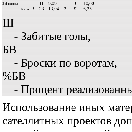
1
11
9,09
1
10
10,00
3-й период
3
23
13,04
2
32
6,25
Всего
Ш
- Забитые голы,
БВ
- Броски по воротам,
%БВ
- Процент реализованн
Использование иных матер
сателлитных проектов доп