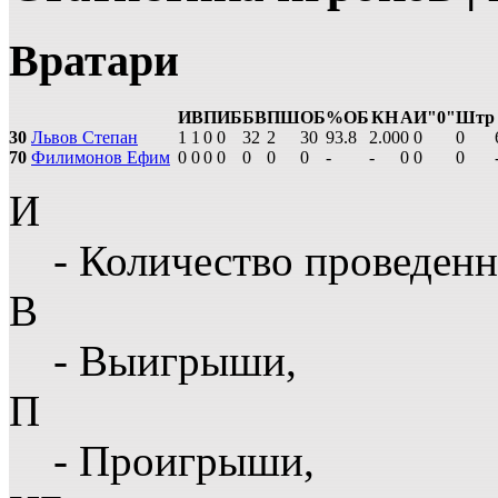
Вратари
И
В
П
ИБ
БВ
ПШ
ОБ
%ОБ
КН
А
И"0"
Штр
30
Львов Степан
1
1
0
0
32
2
30
93.8
2.00
0
0
0
70
Филимонов Ефим
0
0
0
0
0
0
0
-
-
0
0
0
И
- Количество проведенн
В
- Выигрыши,
П
- Проигрыши,