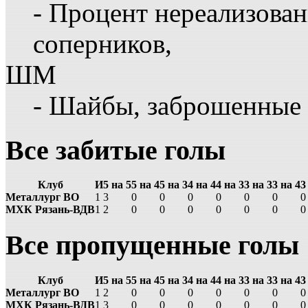
- Процент нереализова
соперников,
ШМ
- Шайбы, заброшенные
Все забитые голы
Клуб
И
5 на 5
5 на 4
5 на 3
4 на 4
4 на 3
3 на 3
3 на 4
3
Металлург ВО
1
3
0
0
0
0
0
0
0
МХК Рязань-ВДВ
1
2
0
0
0
0
0
0
0
Все пропущенные голы
Клуб
И
5 на 5
5 на 4
5 на 3
4 на 4
4 на 3
3 на 3
3 на 4
3
Металлург ВО
1
2
0
0
0
0
0
0
0
МХК Рязань-ВДВ
1
3
0
0
0
0
0
0
0