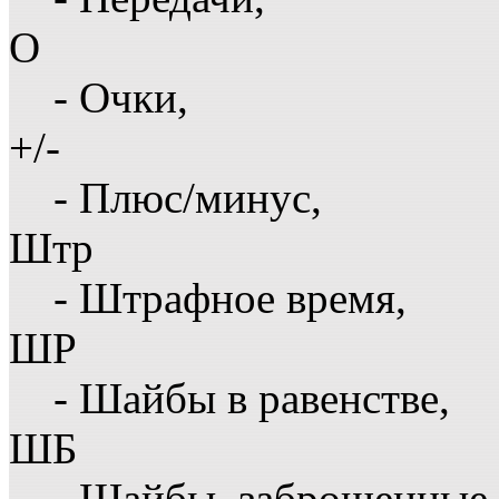
О
- Очки,
+/-
- Плюс/минус,
Штр
- Штрафное время,
ШР
- Шайбы в равенстве,
ШБ
- Шайбы, заброшенные 