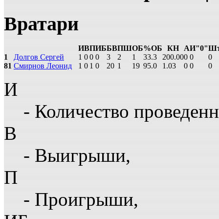
Вратари
И
В
П
ИБ
БВ
ПШ
ОБ
%ОБ
КН
А
И"0"
Ш
1
Долгов Сергей
1
0
0
0
3
2
1
33.3
200.00
0
0
0
81
Смирнов Леонид
1
0
1
0
20
1
19
95.0
1.03
0
0
0
И
- Количество проведенн
В
- Выигрыши,
П
- Проигрыши,