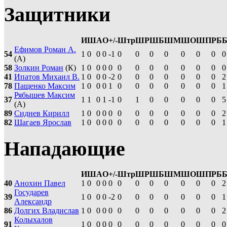
Защитники
И
Ш
А
О
+/-
Штр
ШР
ШБ
ШМ
ШО
ШП
РБ
Ефимов Роман А.
54
1
0
0
0
-1
0
0
0
0
0
0
0
0
(А)
58
Золкин Роман
(К)
1
0
0
0
0
0
0
0
0
0
0
0
0
41
Ипатов Михаил В.
1
0
0
0
-2
0
0
0
0
0
0
0
2
78
Пащенко Максим
1
0
0
0
1
0
0
0
0
0
0
0
1
Рябышев Максим
37
1
1
0
1
-1
0
1
0
0
0
0
0
5
(А)
89
Сиднев Кирилл
1
0
0
0
0
0
0
0
0
0
0
0
2
82
Шагаев Ярослав
1
0
0
0
0
0
0
0
0
0
0
0
1
Нападающие
И
Ш
А
О
+/-
Штр
ШР
ШБ
ШМ
ШО
ШП
РБ
40
Анохин Павел
1
0
0
0
0
0
0
0
0
0
0
0
2
Государев
39
1
0
0
0
-2
0
0
0
0
0
0
0
1
Александр
86
Долгих Владислав
1
0
0
0
0
0
0
0
0
0
0
0
2
Колыхалов
91
1
0
0
0
0
0
0
0
0
0
0
0
0