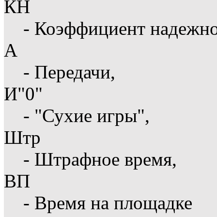
КН
- Коэффициент надежн
А
- Передачи,
И"0"
- "Сухие игры",
Штр
- Штрафное время,
ВП
- Время на площадке