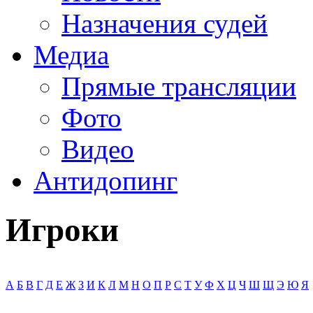
Назначения судей
Медиа
Прямые трансляции
Фото
Видео
Антидопинг
Игроки
А
Б
В
Г
Д
Е
Ж
З
И
К
Л
М
Н
О
П
Р
С
Т
У
Ф
Х
Ц
Ч
Ш
Щ
Э
Ю
Я