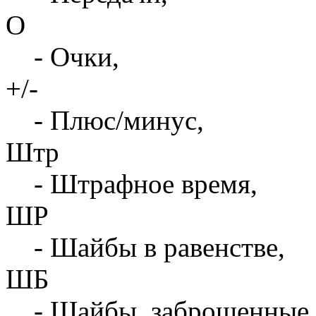
О
- Очки,
+/-
- Плюс/минус,
Штр
- Штрафное время,
ШР
- Шайбы в равенстве,
ШБ
- Шайбы, заброшенные 