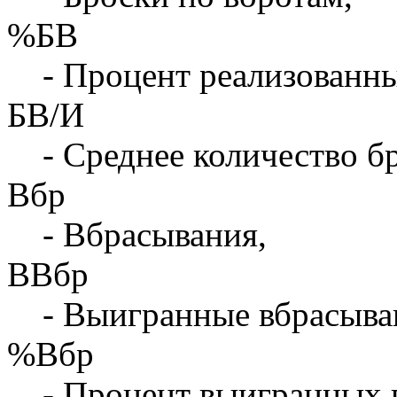
%БВ
- Процент реализованны
БВ/И
- Среднее количество бр
Вбр
- Вбрасывания,
ВВбр
- Выигранные вбрасыва
%Вбр
- Процент выигранных 