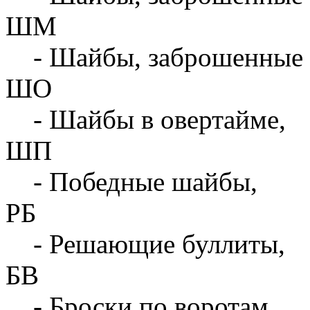
ШМ
- Шайбы, заброшенные 
ШО
- Шайбы в овертайме,
ШП
- Победные шайбы,
РБ
- Решающие буллиты,
БВ
- Броски по воротам,