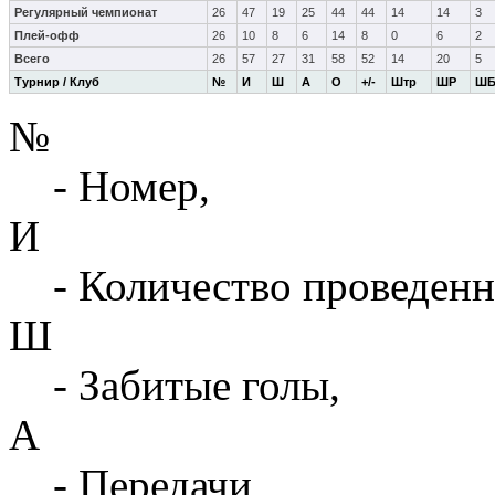
Регулярный чемпионат
26
47
19
25
44
44
14
14
3
Плей-офф
26
10
8
6
14
8
0
6
2
Всего
26
57
27
31
58
52
14
20
5
Турнир / Клуб
№
И
Ш
А
О
+/-
Штр
ШР
Ш
№
- Номер,
И
- Количество проведенн
Ш
- Забитые голы,
А
- Передачи,