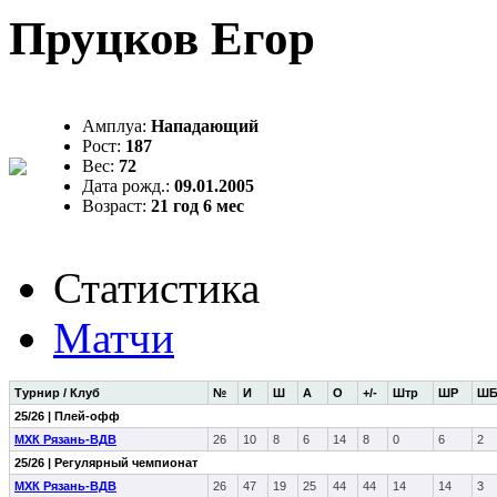
Пруцков Егор
Амплуа:
Нападающий
Рост:
187
Вес:
72
Дата рожд.:
09.01.2005
Возраст:
21 год 6 мес
Статистика
Матчи
Турнир / Клуб
№
И
Ш
А
О
+/-
Штр
ШР
Ш
25/26 | Плей-офф
МХК Рязань-ВДВ
26
10
8
6
14
8
0
6
2
25/26 | Регулярный чемпионат
МХК Рязань-ВДВ
26
47
19
25
44
44
14
14
3