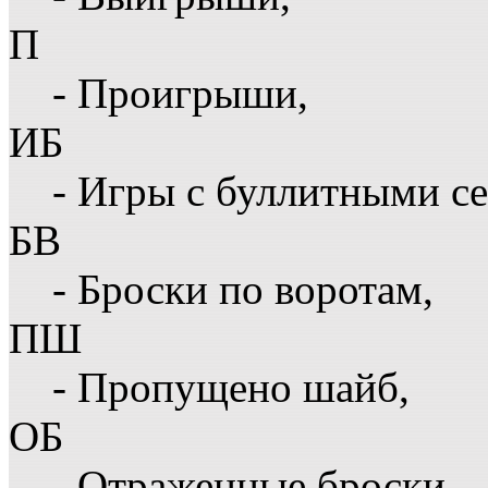
П
- Проигрыши,
ИБ
- Игры с буллитными с
БВ
- Броски по воротам,
ПШ
- Пропущено шайб,
ОБ
- Отраженные броски,