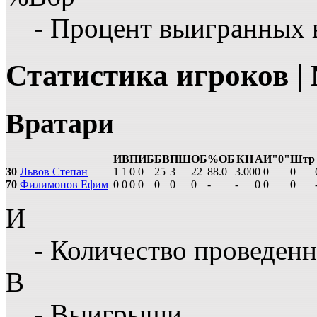
- Процент выигранных 
Статистика игроков |
Вратари
И
В
П
ИБ
БВ
ПШ
ОБ
%ОБ
КН
А
И"0"
Штр
30
Львов Степан
1
1
0
0
25
3
22
88.0
3.00
0
0
0
70
Филимонов Ефим
0
0
0
0
0
0
0
-
-
0
0
0
И
- Количество проведенн
В
- Выигрыши,