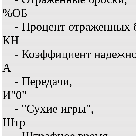
%ОБ
- Процент отраженных 
КН
- Коэффициент надежн
А
- Передачи,
И"0"
- "Сухие игры",
Штр
- Штрафное время,