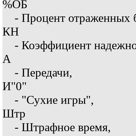
%ОБ
- Процент отраженных 
КН
- Коэффициент надежн
А
- Передачи,
И"0"
- "Сухие игры",
Штр
- Штрафное время,