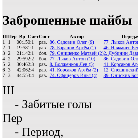
Заброшенные шайбы
Ш
Пер
Вр
Счет
Сост
Автор
Переда
1
1
00:15
0:1
рав.
86. Садовин Олег (9)
77. Лыков Антон
2
1
19:58
1:1
рав.
78. Баранов Артём (1)
46. Нажмиев Бех
3
2
21:14
2:1
бол.
79. Онищенко Матвей (2)
2. Дубинин Дави
4
2
29:59
2:2
бол.
77. Лыков Антон (10)
86. Садовин Оле
5
2
30:46
2:3
рав.
8. Волженков Лев (5)
41. Корсаков Ар
6
3
42:06
2:4
рав.
41. Корсаков Артём (2)
12. Спешинский
7
3
44:55
3:4
рав.
74. Офицеров Илья (4)
39. Онискив Бог
Ш
- Забитые голы
Пер
- Период,