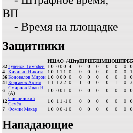
ВП
- Время на площадке
Защитники
И
Ш
А
О
+/-
Штр
ШР
ШБ
ШМ
ШО
ШП
РБ
32
Гуленок Тимофей
1
0
0
0
0
4
0
0
0
0
0
0
0
4
Кичигин Никита
1
0
1
1
1
0
0
0
0
0
0
0
1
36
Коновалов Мирон
1
0
0
0
0
0
0
0
0
0
0
0
0
41
Корсаков Артём
1
1
1
2
2
0
1
0
0
0
1
0
3
Смирнов Иван Н.
6
1
0
0
0
1
0
0
0
0
0
0
0
0
(А)
Спешинский
12
1
0
1
1
-1
0
0
0
0
0
0
0
0
Семён
7
Фомин Макар
1
0
0
0
-1
0
0
0
0
0
0
0
0
Нападающие