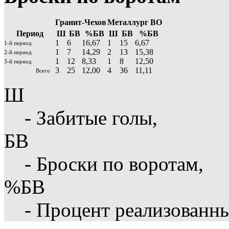
Гранит-Чехов
Металлург ВО
Период
Ш
БВ
%БВ
Ш
БВ
%БВ
1
6
16,67
1
15
6,67
1-й период
1
7
14,29
2
13
15,38
2-й период
1
12
8,33
1
8
12,50
3-й период
3
25
12,00
4
36
11,11
Всего
Ш
- Забитые голы,
БВ
- Броски по воротам,
%БВ
- Процент реализованн