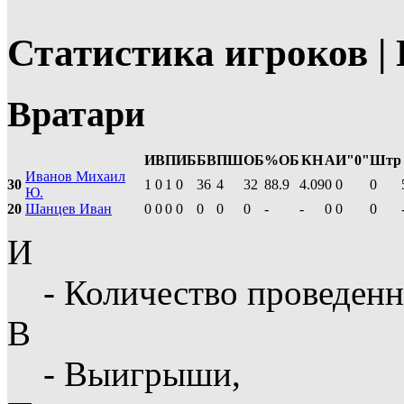
Статистика игроков |
Вратари
И
В
П
ИБ
БВ
ПШ
ОБ
%ОБ
КН
А
И"0"
Штр
Иванов Михаил
30
1
0
1
0
36
4
32
88.9
4.09
0
0
0
Ю.
20
Шанцев Иван
0
0
0
0
0
0
0
-
-
0
0
0
И
- Количество проведенн
В
- Выигрыши,