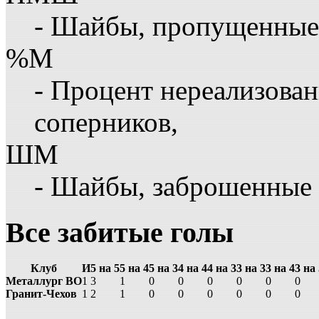
- Шайбы, пропущенные
%М
- Процент нереализова
соперников,
ШМ
- Шайбы, заброшенные
Все забитые голы
Клуб
И
5 на 5
5 на 4
5 на 3
4 на 4
4 на 3
3 на 3
3 на 4
3 на
Металлург ВО
1
3
1
0
0
0
0
0
0
Гранит-Чехов
1
2
1
0
0
0
0
0
0