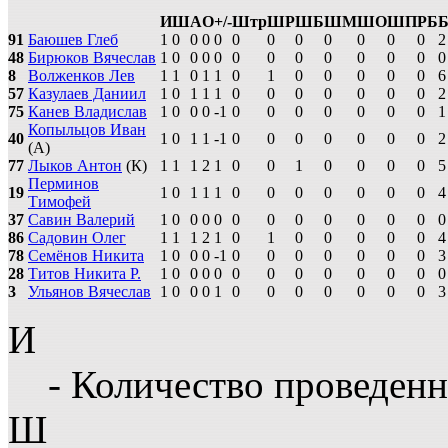
И
Ш
А
О
+/-
Штр
ШР
ШБ
ШМ
ШО
ШП
РБ
91
Баюшев Глеб
1
0
0
0
0
0
0
0
0
0
0
0
2
48
Бирюков Вячеслав
1
0
0
0
0
0
0
0
0
0
0
0
0
8
Волженков Лев
1
1
0
1
1
0
1
0
0
0
0
0
6
57
Казулаев Даниил
1
0
1
1
1
0
0
0
0
0
0
0
2
75
Канев Владислав
1
0
0
0
-1
0
0
0
0
0
0
0
1
Копыльцов Иван
40
1
0
1
1
-1
0
0
0
0
0
0
0
2
(А)
77
Лыков Антон
(К)
1
1
1
2
1
0
0
1
0
0
0
0
5
Перминов
19
1
0
1
1
1
0
0
0
0
0
0
0
4
Тимофей
37
Савин Валерий
1
0
0
0
0
0
0
0
0
0
0
0
0
86
Садовин Олег
1
1
1
2
1
0
1
0
0
0
0
0
4
78
Семёнов Никита
1
0
0
0
-1
0
0
0
0
0
0
0
3
28
Титов Никита Р.
1
0
0
0
0
0
0
0
0
0
0
0
0
3
Ульянов Вячеслав
1
0
0
0
1
0
0
0
0
0
0
0
3
И
- Количество проведенн
Ш