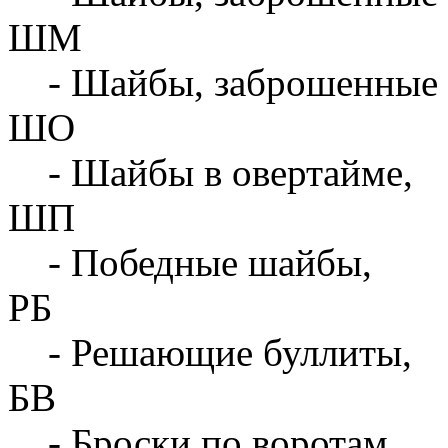
ШМ
- Шайбы, заброшенные 
ШО
- Шайбы в овертайме,
ШП
- Победные шайбы,
РБ
- Решающие буллиты,
БВ
- Броски по воротам,