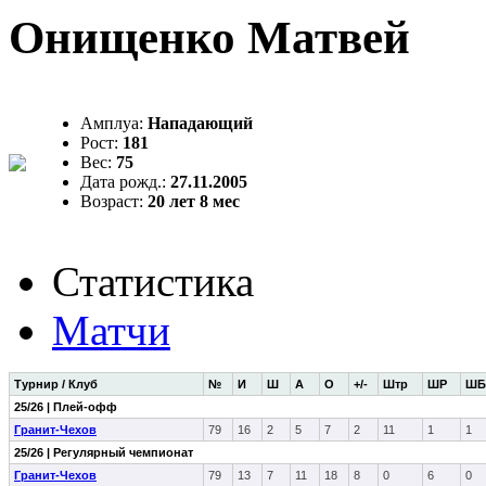
Онищенко Матвей
Амплуа:
Нападающий
Рост:
181
Вес:
75
Дата рожд.:
27.11.2005
Возраст:
20 лет 8 мес
Статистика
Матчи
Турнир / Клуб
№
И
Ш
А
О
+/-
Штр
ШР
ШБ
25/26 | Плей-офф
Гранит-Чехов
79
16
2
5
7
2
11
1
1
25/26 | Регулярный чемпионат
Гранит-Чехов
79
13
7
11
18
8
0
6
0