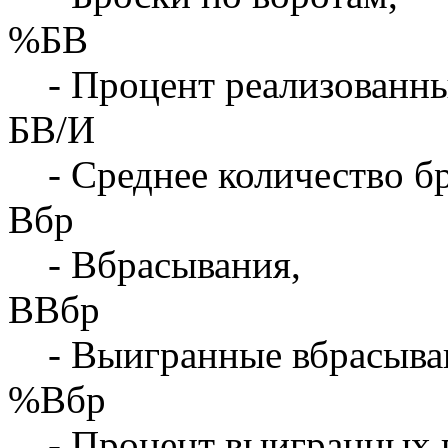
%БВ
- Процент реализованны
БВ/И
- Среднее количество бр
Вбр
- Вбрасывания,
ВВбр
- Выигранные вбрасыва
%Вбр
- Процент выигранных 