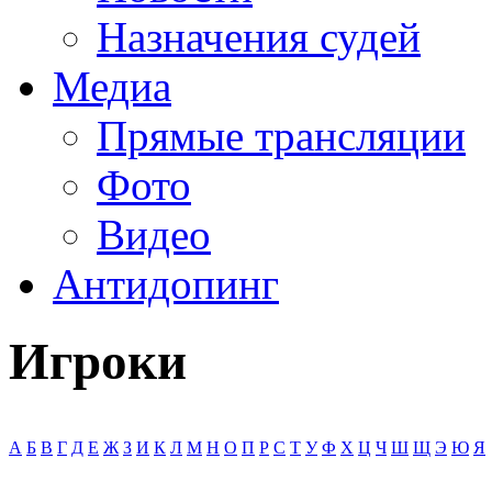
Назначения судей
Медиа
Прямые трансляции
Фото
Видео
Антидопинг
Игроки
А
Б
В
Г
Д
Е
Ж
З
И
К
Л
М
Н
О
П
Р
С
Т
У
Ф
Х
Ц
Ч
Ш
Щ
Э
Ю
Я