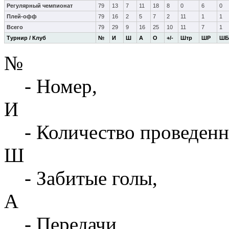
Регулярный чемпионат
79
13
7
11
18
8
0
6
0
Плей-офф
79
16
2
5
7
2
11
1
1
Всего
79
29
9
16
25
10
11
7
1
Турнир / Клуб
№
И
Ш
А
О
+/-
Штр
ШР
ШБ
№
- Номер,
И
- Количество проведенн
Ш
- Забитые голы,
А
- Передачи,