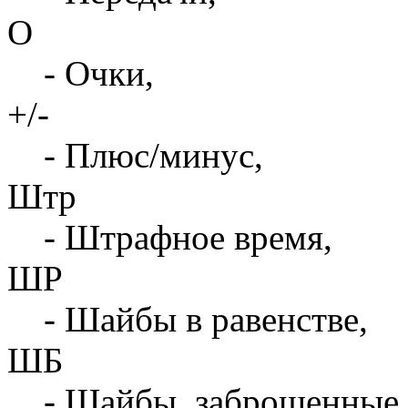
О
- Очки,
+/-
- Плюс/минус,
Штр
- Штрафное время,
ШР
- Шайбы в равенстве,
ШБ
- Шайбы, заброшенные 