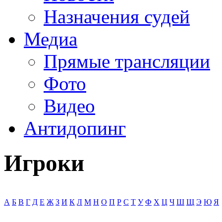
Назначения судей
Медиа
Прямые трансляции
Фото
Видео
Антидопинг
Игроки
А
Б
В
Г
Д
Е
Ж
З
И
К
Л
М
Н
О
П
Р
С
Т
У
Ф
Х
Ц
Ч
Ш
Щ
Э
Ю
Я