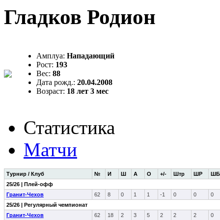
Гладков Родион
Амплуа:
Нападающий
Рост:
193
Вес:
88
Дата рожд.:
20.04.2008
Возраст:
18 лет 3 мес
Статистика
Матчи
Турнир / Клуб
№
И
Ш
А
О
+/-
Штр
ШР
ШБ
25/26 | Плей-офф
Гранит-Чехов
62
8
0
1
1
-1
0
0
0
25/26 | Регулярный чемпионат
Гранит-Чехов
62
18
2
3
5
2
2
2
0