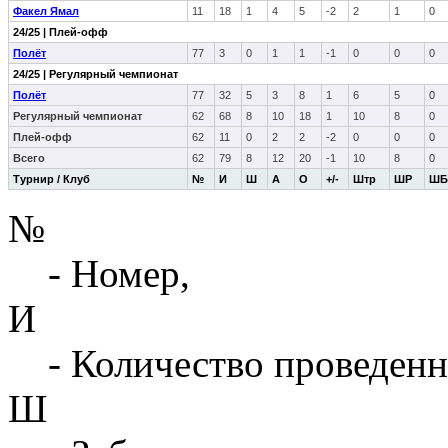
Факел Ямал
11
18
1
4
5
-2
2
1
0
24/25 | Плей-офф
Полёт
77
3
0
1
1
-1
0
0
0
24/25 | Регулярный чемпионат
Полёт
77
32
5
3
8
1
6
5
0
Регулярный чемпионат
62
68
8
10
18
1
10
8
0
Плей-офф
62
11
0
2
2
-2
0
0
0
Всего
62
79
8
12
20
-1
10
8
0
Турнир / Клуб
№
И
Ш
А
О
+/-
Штр
ШР
ШБ
№
- Номер,
И
- Количество проведенн
Ш