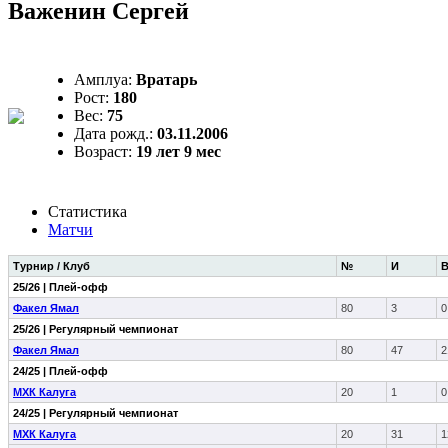
Важенин Сергей
Амплуа:
Вратарь
Рост:
180
Вес:
75
Дата рожд.:
03.11.2006
Возраст:
19 лет 9 мес
Статистика
Матчи
Турнир / Клуб
№
И
25/26 | Плей-офф
Факел Ямал
80
3
0
25/26 | Регулярный чемпионат
Факел Ямал
80
47
2
24/25 | Плей-офф
МХК Калуга
20
1
0
24/25 | Регулярный чемпионат
МХК Калуга
20
31
1