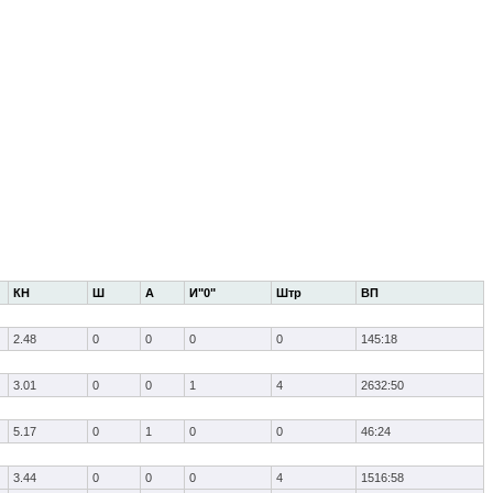
КН
Ш
А
И"0"
Штр
ВП
2.48
0
0
0
0
145:18
3.01
0
0
1
4
2632:50
5.17
0
1
0
0
46:24
3.44
0
0
0
4
1516:58