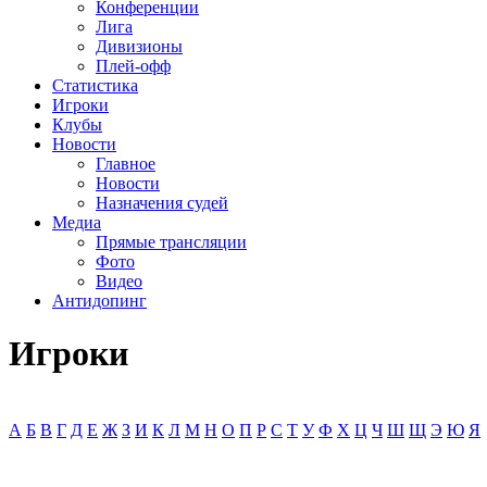
Конференции
Лига
Дивизионы
Плей-офф
Статистика
Игроки
Клубы
Новости
Главное
Новости
Назначения судей
Медиа
Прямые трансляции
Фото
Видео
Антидопинг
Игроки
А
Б
В
Г
Д
Е
Ж
З
И
К
Л
М
Н
О
П
Р
С
Т
У
Ф
Х
Ц
Ч
Ш
Щ
Э
Ю
Я