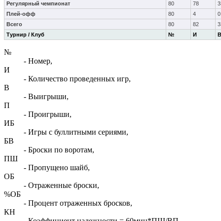
Регулярный чемпионат
80
78
3
Плей-офф
80
4
0
Всего
80
82
3
Турнир / Клуб
№
И
№
- Номер,
И
- Количество проведенных игр,
В
- Выигрыши,
П
- Проигрыши,
ИБ
- Игры с буллитными сериями,
БВ
- Броски по воротам,
ПШ
- Пропущено шайб,
ОБ
- Отраженные броски,
%ОБ
- Процент отраженных бросков,
КН
- Коэффициент надежности = 60мин*ПШ/ВП,