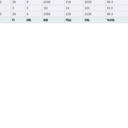
3
26
9
2248
219
2029
90.3
3
0
111
10
101
91.0
3
29
9
2359
229
2130
90.3
В
П
ИБ
БВ
ПШ
ОБ
%ОБ