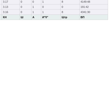
3.17
0
0
1
8
4149:48
3.13
0
1
0
0
191:42
3.16
0
1
1
8
4341:30
КН
Ш
А
И"0"
Штр
ВП