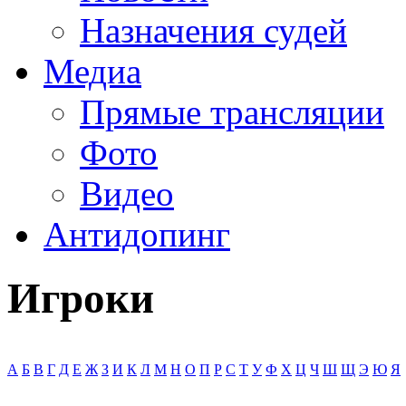
Назначения судей
Медиа
Прямые трансляции
Фото
Видео
Антидопинг
Игроки
А
Б
В
Г
Д
Е
Ж
З
И
К
Л
М
Н
О
П
Р
С
Т
У
Ф
Х
Ц
Ч
Ш
Щ
Э
Ю
Я