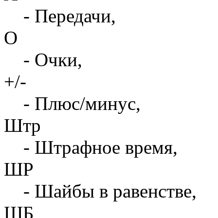
- Передачи,
О
- Очки,
+/-
- Плюс/минус,
Штр
- Штрафное время,
ШР
- Шайбы в равенстве,
ШБ