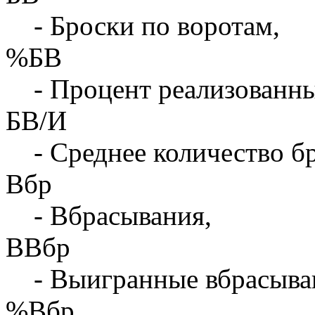
- Броски по воротам,
%БВ
- Процент реализованны
БВ/И
- Среднее количество бр
Вбр
- Вбрасывания,
ВВбр
- Выигранные вбрасыва
%Вбр