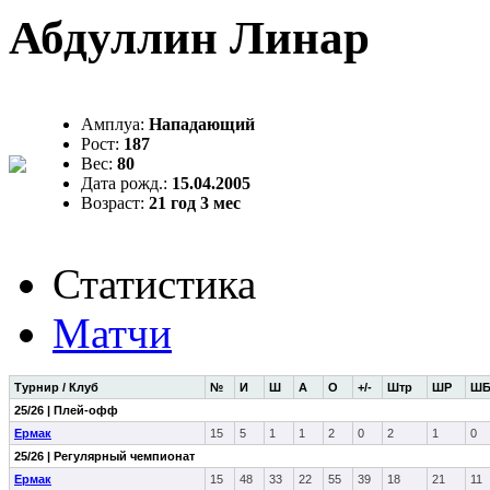
Абдуллин Линар
Амплуа:
Нападающий
Рост:
187
Вес:
80
Дата рожд.:
15.04.2005
Возраст:
21 год 3 мес
Статистика
Матчи
Турнир / Клуб
№
И
Ш
А
О
+/-
Штр
ШР
Ш
25/26 | Плей-офф
Ермак
15
5
1
1
2
0
2
1
0
25/26 | Регулярный чемпионат
Ермак
15
48
33
22
55
39
18
21
11