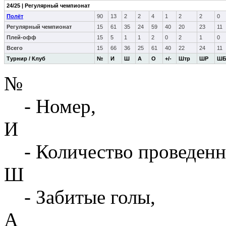
24/25 | Регулярный чемпионат
Полёт
90
13
2
2
4
1
2
2
0
Регулярный чемпионат
15
61
35
24
59
40
20
23
11
Плей-офф
15
5
1
1
2
0
2
1
0
Всего
15
66
36
25
61
40
22
24
11
Турнир / Клуб
№
И
Ш
А
О
+/-
Штр
ШР
Ш
№
- Номер,
И
- Количество проведенн
Ш
- Забитые голы,
А