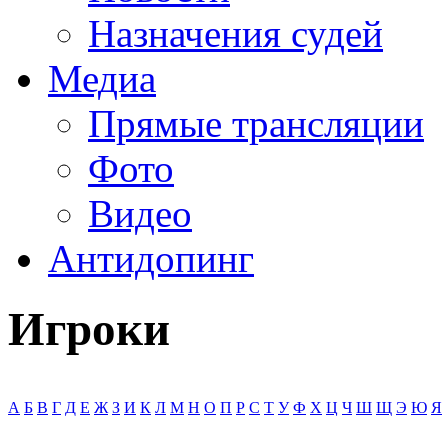
Назначения судей
Медиа
Прямые трансляции
Фото
Видео
Антидопинг
Игроки
А
Б
В
Г
Д
Е
Ж
З
И
К
Л
М
Н
О
П
Р
С
Т
У
Ф
Х
Ц
Ч
Ш
Щ
Э
Ю
Я