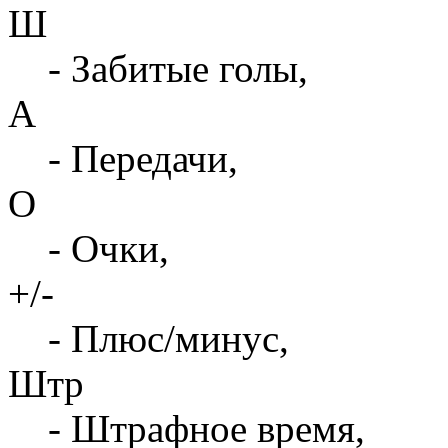
Ш
- Забитые голы,
А
- Передачи,
О
- Очки,
+/-
- Плюс/минус,
Штр
- Штрафное время,