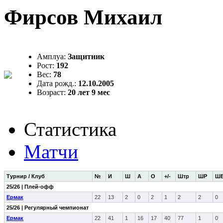
Фирсов Михаил
Амплуа:
Защитник
Рост:
192
Вес:
78
Дата рожд.:
12.10.2005
Возраст:
20 лет 9 мес
Статистика
Матчи
Турнир / Клуб
№
И
Ш
А
О
+/-
Штр
ШР
Ш
25/26 | Плей-офф
Ермак
22
13
2
0
2
1
2
2
0
25/26 | Регулярный чемпионат
Ермак
22
41
1
16
17
40
77
1
0