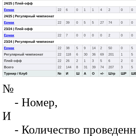
24/25 | Плей-офф
Ермак
22
6
0
1
1
4
2
0
0
24/25 | Регулярный чемпионат
Ермак
22
39
0
5
5
27
74
0
0
23/24 | Плей-офф
Ермак
22
7
0
0
0
0
2
0
0
23/24 | Регулярный чемпионат
Ермак
22
38
5
9
14
2
50
0
5
Регулярный чемпионат
22
118
6
30
36
69
201
1
5
Плей-офф
22
26
2
1
3
5
6
2
0
Всего
22
144
8
31
39
74
207
3
5
Турнир / Клуб
№
И
Ш
А
О
+/-
Штр
ШР
Ш
№
- Номер,
И
- Количество проведенн