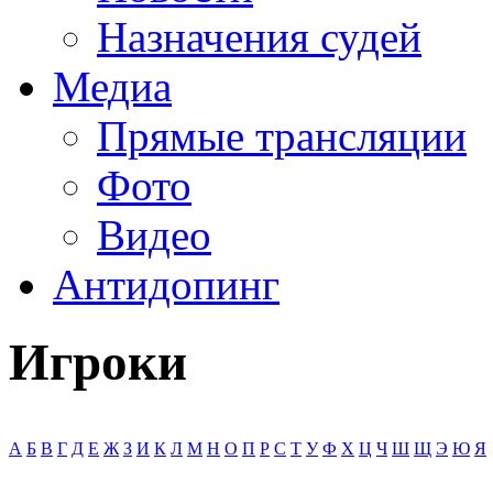
Назначения судей
Медиа
Прямые трансляции
Фото
Видео
Антидопинг
Игроки
А
Б
В
Г
Д
Е
Ж
З
И
К
Л
М
Н
О
П
Р
С
Т
У
Ф
Х
Ц
Ч
Ш
Щ
Э
Ю
Я