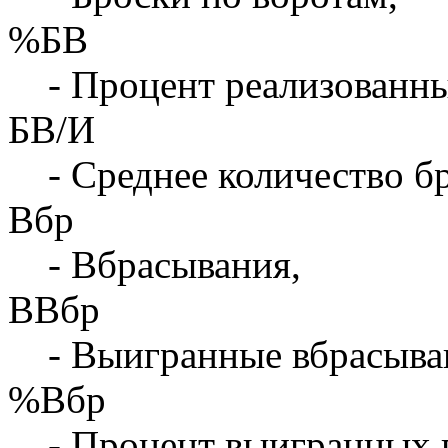
%БВ
- Процент реализованны
БВ/И
- Среднее количество бр
Вбр
- Вбрасывания,
ВВбр
- Выигранные вбрасыва
%Вбр
- Процент выигранных 