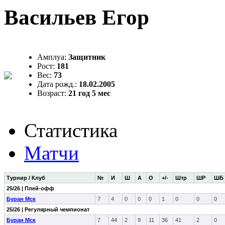
Васильев Егор
Амплуа:
Защитник
Рост:
181
Вес:
73
Дата рожд.:
18.02.2005
Возраст:
21 год 5 мес
Статистика
Матчи
Турнир / Клуб
№
И
Ш
А
О
+/-
Штр
ШР
ШБ
25/26 | Плей-офф
Буран Мск
7
4
0
0
0
1
0
0
0
25/26 | Регулярный чемпионат
Буран Мск
7
44
2
9
11
36
41
2
0