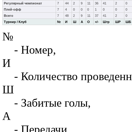
Регулярный чемпионат
7
44
2
9
11
36
41
2
0
Плей-офф
7
4
0
0
0
1
0
0
0
Всего
7
48
2
9
11
37
41
2
0
Турнир / Клуб
№
И
Ш
А
О
+/-
Штр
ШР
ШБ
№
- Номер,
И
- Количество проведенн
Ш
- Забитые голы,
А
- Передачи,