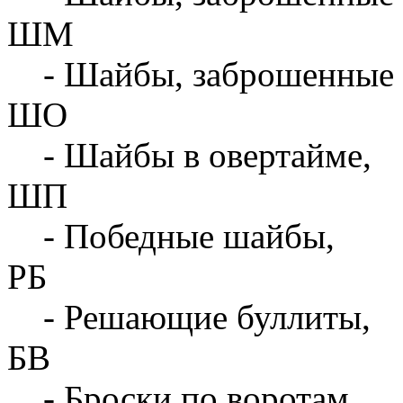
ШМ
- Шайбы, заброшенные 
ШО
- Шайбы в овертайме,
ШП
- Победные шайбы,
РБ
- Решающие буллиты,
БВ
- Броски по воротам,