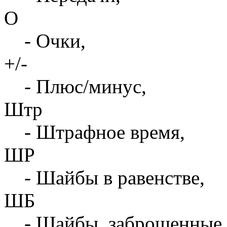
О
- Очки,
+/-
- Плюс/минус,
Штр
- Штрафное время,
ШР
- Шайбы в равенстве,
ШБ
- Шайбы, заброшенные 