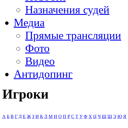
Назначения судей
Медиа
Прямые трансляции
Фото
Видео
Антидопинг
Игроки
А
Б
В
Г
Д
Е
Ж
З
И
К
Л
М
Н
О
П
Р
С
Т
У
Ф
Х
Ц
Ч
Ш
Щ
Э
Ю
Я