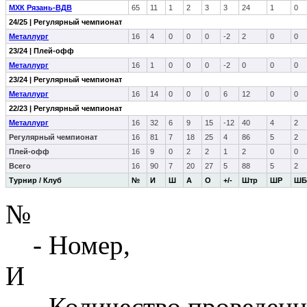
МХК Рязань-ВДВ
65
11
1
2
3
3
24
1
0
24/25 | Регулярный чемпионат
Металлург
16
4
0
0
0
-2
2
0
0
23/24 | Плей-офф
Металлург
16
1
0
0
0
-2
0
0
0
23/24 | Регулярный чемпионат
Металлург
16
14
0
0
0
6
12
0
0
22/23 | Регулярный чемпионат
Металлург
16
32
6
9
15
-12
40
4
2
Регулярный чемпионат
16
81
7
18
25
4
86
5
2
Плей-офф
16
9
0
2
2
1
2
0
0
Всего
16
90
7
20
27
5
88
5
2
Турнир / Клуб
№
И
Ш
А
О
+/-
Штр
ШР
ШБ
№
- Номер,
И
- Количество проведенн