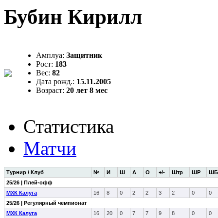
Бубин Кирилл
Амплуа:
Защитник
Рост:
183
Вес:
82
Дата рожд.:
15.11.2005
Возраст:
20 лет 8 мес
Статистика
Матчи
Турнир / Клуб
№
И
Ш
А
О
+/-
Штр
ШР
ШБ
25/26 | Плей-офф
МХК Калуга
16
8
0
2
2
3
2
0
0
25/26 | Регулярный чемпионат
МХК Калуга
16
20
0
7
7
9
8
0
0