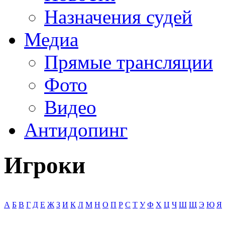
Назначения судей
Медиа
Прямые трансляции
Фото
Видео
Антидопинг
Игроки
А
Б
В
Г
Д
Е
Ж
З
И
К
Л
М
Н
О
П
Р
С
Т
У
Ф
Х
Ц
Ч
Ш
Щ
Э
Ю
Я