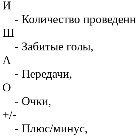
И
- Количество проведенн
Ш
- Забитые голы,
А
- Передачи,
О
- Очки,
+/-
- Плюс/минус,