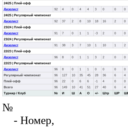
24/25 | Плей-офф
Дизелист
92
4
0
4
4
3
0
0
0
24/25 | Регулярный чемпионат
Дизелист
92
37
2
8
10
18
16
2
0
23/24 | Плей-офф
Дизелист
91
7
0
1
1
-3
2
0
0
23/24 | Регулярный чемпионат
Дизелист
91
38
3
7
10
1
10
1
2
22/23 | Плей-офф
Дизелист
96
8
0
1
1
3
2
0
0
22/23 | Регулярный чемпионат
Дизелист
96
8
0
1
1
0
0
0
0
Регулярный чемпионат
96
127
10
35
45
28
36
6
4
Плей-офф
96
22
0
6
6
-1
4
0
0
Всего
96
149
10
41
51
27
40
6
4
Турнир / Клуб
№
И
Ш
А
О
+/-
Штр
ШР
Ш
№
- Номер,