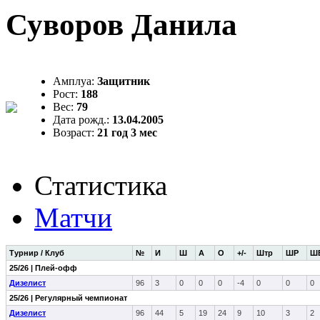
Суворов Данила
Амплуа:
Защитник
Рост:
188
Вес:
79
Дата рожд.:
13.04.2005
Возраст:
21 год 3 мес
Статистика
Матчи
Турнир / Клуб
№
И
Ш
А
О
+/-
Штр
ШР
Ш
25/26 | Плей-офф
Дизелист
96
3
0
0
0
-4
0
0
0
25/26 | Регулярный чемпионат
Дизелист
96
44
5
19
24
9
10
3
2