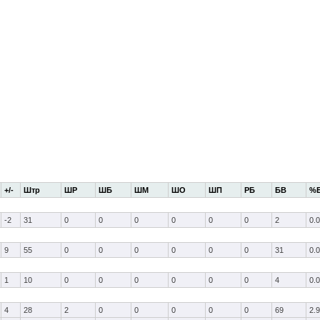
+/-
Штр
ШР
ШБ
ШМ
ШО
ШП
РБ
БВ
%
-2
31
0
0
0
0
0
0
2
0.0
9
55
0
0
0
0
0
0
31
0.0
1
10
0
0
0
0
0
0
4
0.0
4
28
2
0
0
0
0
0
69
2.9