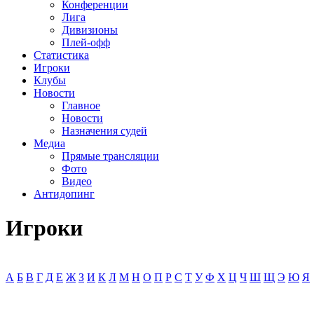
Конференции
Лига
Дивизионы
Плей-офф
Статистика
Игроки
Клубы
Новости
Главное
Новости
Назначения судей
Медиа
Прямые трансляции
Фото
Видео
Антидопинг
Игроки
А
Б
В
Г
Д
Е
Ж
З
И
К
Л
М
Н
О
П
Р
С
Т
У
Ф
Х
Ц
Ч
Ш
Щ
Э
Ю
Я