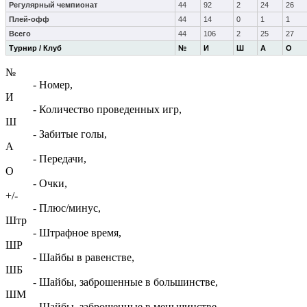
Регулярный чемпионат
44
92
2
24
26
Плей-офф
44
14
0
1
1
Всего
44
106
2
25
27
Турнир / Клуб
№
И
Ш
А
О
№
- Номер,
И
- Количество проведенных игр,
Ш
- Забитые голы,
А
- Передачи,
О
- Очки,
+/-
- Плюс/минус,
Штр
- Штрафное время,
ШР
- Шайбы в равенстве,
ШБ
- Шайбы, заброшенные в большинстве,
ШМ
- Шайбы, заброшенные в меньшинстве,