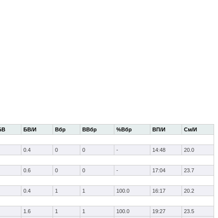
БВ
БВ/И
Вбр
ВВбр
%Вбр
ВП/И
См/И
0.4
0
0
-
14:48
20.0
0.6
0
0
-
17:04
23.7
0.4
1
1
100.0
16:17
20.2
1.6
1
1
100.0
19:27
23.5