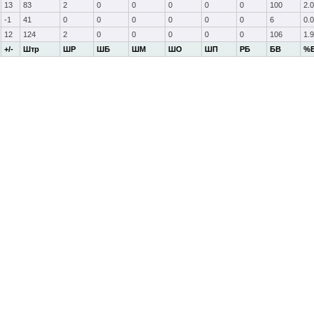
13
83
2
0
0
0
0
0
100
2.0
-1
41
0
0
0
0
0
0
6
0.0
12
124
2
0
0
0
0
0
106
1.9
+/-
Штр
ШР
ШБ
ШМ
ШО
ШП
РБ
БВ
%