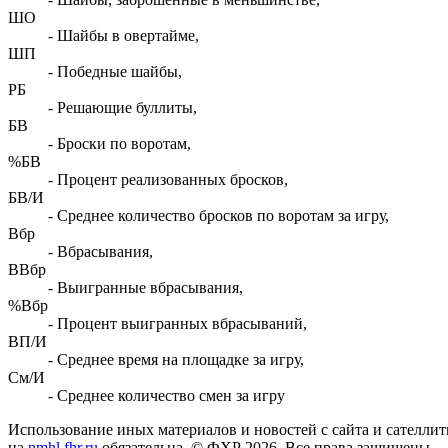
ШО
- Шайбы в овертайме,
ШП
- Победные шайбы,
РБ
- Решающие буллиты,
БВ
- Броски по воротам,
%БВ
- Процент реализованных бросков,
БВ/И
- Среднее количество бросков по воротам за игру,
Вбр
- Вбрасывания,
ВВбр
- Выигранные вбрасывания,
%Вбр
- Процент выигранных вбрасываний,
ВП/И
- Среднее время на площадке за игру,
См/И
- Среднее количество смен за игру
Использование иных материалов и новостей с сайта и сателли
на
nmhl.fhr.ru
обязательна. © ФХР 2026. Все права защищены.