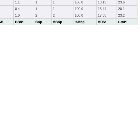
1.1
1
1
100.0
18:13
23.6
0.4
1
1
100.0
15:44
20.1
1.0
2
2
100.0
17:55
23.2
БВ
БВ/И
Вбр
ВВбр
%Вбр
ВП/И
См/И