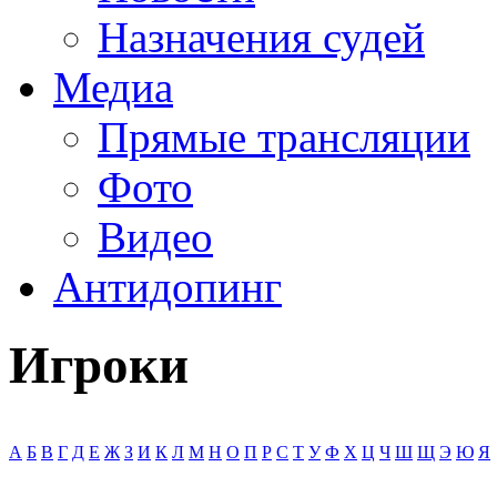
Назначения судей
Медиа
Прямые трансляции
Фото
Видео
Антидопинг
Игроки
А
Б
В
Г
Д
Е
Ж
З
И
К
Л
М
Н
О
П
Р
С
Т
У
Ф
Х
Ц
Ч
Ш
Щ
Э
Ю
Я