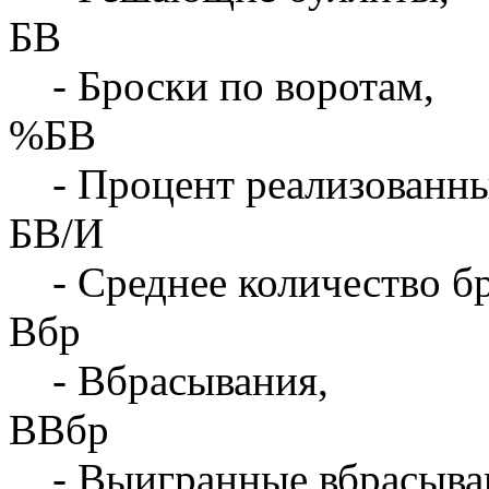
БВ
- Броски по воротам,
%БВ
- Процент реализованны
БВ/И
- Среднее количество бр
Вбр
- Вбрасывания,
ВВбр
- Выигранные вбрасыва