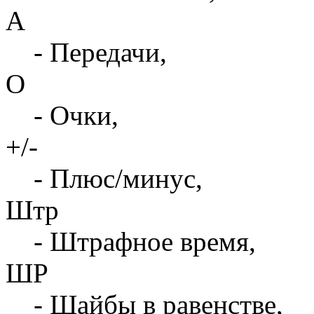
А
- Передачи,
О
- Очки,
+/-
- Плюс/минус,
Штр
- Штрафное время,
ШР
- Шайбы в равенстве,