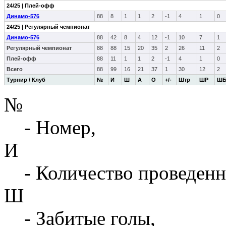
24/25 | Плей-офф
Динамо-576
88
8
1
1
2
-1
4
1
0
24/25 | Регулярный чемпионат
Динамо-576
88
42
8
4
12
-1
10
7
1
Регулярный чемпионат
88
88
15
20
35
2
26
11
2
Плей-офф
88
11
1
1
2
-1
4
1
0
Всего
88
99
16
21
37
1
30
12
2
Турнир / Клуб
№
И
Ш
А
О
+/-
Штр
ШР
Ш
№
- Номер,
И
- Количество проведенн
Ш
- Забитые голы,