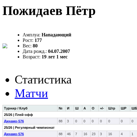
Пожидаев Пётр
Амплуа:
Нападающий
Рост:
177
Вес:
80
Дата рожд.:
04.07.2007
Возраст:
19 лет 1 мес
Статистика
Матчи
Турнир / Клуб
№
И
Ш
А
О
+/-
Штр
ШР
Ш
25/26 | Плей-офф
Динамо-576
88
3
0
0
0
0
0
0
0
25/26 | Регулярный чемпионат
Динамо-576
88
46
7
16
23
3
16
4
1