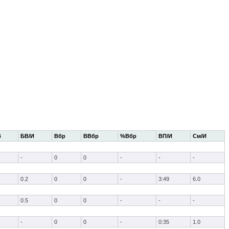
В
БВ/И
Вбр
ВВбр
%Вбр
ВП/И
См/И
-
0
0
-
-
-
0.2
0
0
-
3:49
6.0
0.5
0
0
-
-
-
-
0
0
-
0:35
1.0