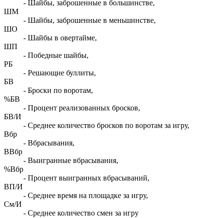
- Шайбы, заброшенные в большинстве,
ШМ
- Шайбы, заброшенные в меньшинстве,
ШО
- Шайбы в овертайме,
ШП
- Победные шайбы,
РБ
- Решающие буллиты,
БВ
- Броски по воротам,
%БВ
- Процент реализованных бросков,
БВ/И
- Среднее количество бросков по воротам за игру,
Вбр
- Вбрасывания,
ВВбр
- Выигранные вбрасывания,
%Вбр
- Процент выигранных вбрасываний,
ВП/И
- Среднее время на площадке за игру,
См/И
- Среднее количество смен за игру