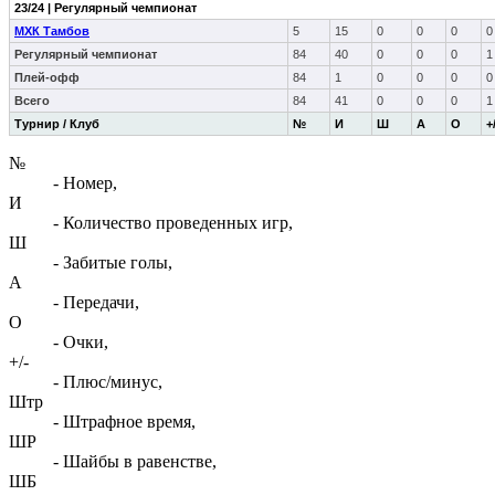
23/24 | Регулярный чемпионат
МХК Тамбов
5
15
0
0
0
0
Регулярный чемпионат
84
40
0
0
0
1
Плей-офф
84
1
0
0
0
0
Всего
84
41
0
0
0
1
Турнир / Клуб
№
И
Ш
А
О
+
№
- Номер,
И
- Количество проведенных игр,
Ш
- Забитые голы,
А
- Передачи,
О
- Очки,
+/-
- Плюс/минус,
Штр
- Штрафное время,
ШР
- Шайбы в равенстве,
ШБ