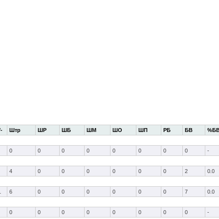
/-
Штр
ШР
ШБ
ШМ
ШО
ШП
РБ
БВ
%Б
0
0
0
0
0
0
0
0
-
4
0
0
0
0
0
0
2
0.0
1
6
0
0
0
0
0
0
7
0.0
0
0
0
0
0
0
0
0
-