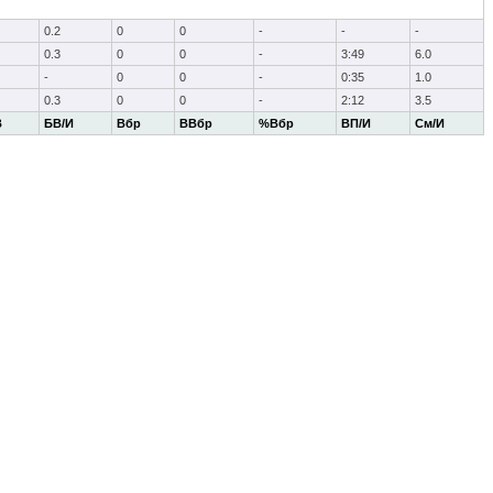
0.2
0
0
-
-
-
0.3
0
0
-
3:49
6.0
-
0
0
-
0:35
1.0
0.3
0
0
-
2:12
3.5
В
БВ/И
Вбр
ВВбр
%Вбр
ВП/И
См/И