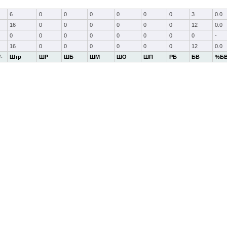
6
0
0
0
0
0
0
3
0.0
16
0
0
0
0
0
0
12
0.0
0
0
0
0
0
0
0
0
-
16
0
0
0
0
0
0
12
0.0
/-
Штр
ШР
ШБ
ШМ
ШО
ШП
РБ
БВ
%Б