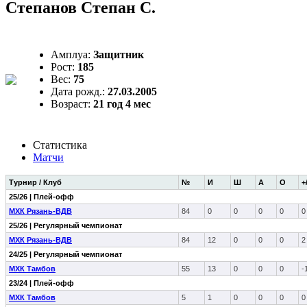
Степанов Степан С.
Амплуа:
Защитник
Рост:
185
Вес:
75
Дата рожд.:
27.03.2005
Возраст:
21 год 4 мес
Статистика
Матчи
Турнир / Клуб
№
И
Ш
А
О
+
25/26 | Плей-офф
МХК Рязань-ВДВ
84
0
0
0
0
0
25/26 | Регулярный чемпионат
МХК Рязань-ВДВ
84
12
0
0
0
2
24/25 | Регулярный чемпионат
МХК Тамбов
55
13
0
0
0
-
23/24 | Плей-офф
МХК Тамбов
5
1
0
0
0
0