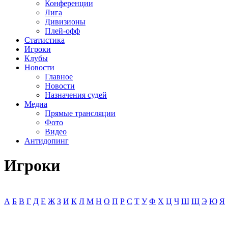
Конференции
Лига
Дивизионы
Плей-офф
Статистика
Игроки
Клубы
Новости
Главное
Новости
Назначения судей
Медиа
Прямые трансляции
Фото
Видео
Антидопинг
Игроки
А
Б
В
Г
Д
Е
Ж
З
И
К
Л
М
Н
О
П
Р
С
Т
У
Ф
Х
Ц
Ч
Ш
Щ
Э
Ю
Я