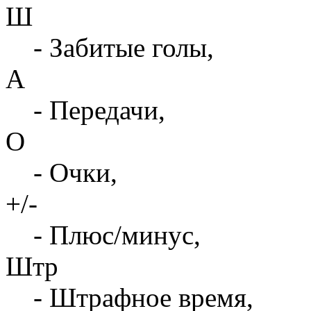
Ш
- Забитые голы,
А
- Передачи,
О
- Очки,
+/-
- Плюс/минус,
Штр
- Штрафное время,