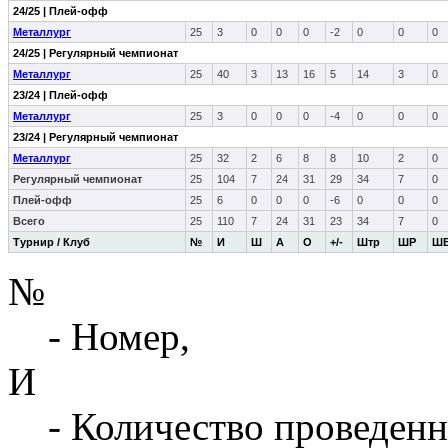
24/25 | Плей-офф
Металлург
25
3
0
0
0
-2
0
0
0
24/25 | Регулярный чемпионат
Металлург
25
40
3
13
16
5
14
3
0
23/24 | Плей-офф
Металлург
25
3
0
0
0
-4
0
0
0
23/24 | Регулярный чемпионат
Металлург
25
32
2
6
8
8
10
2
0
Регулярный чемпионат
25
104
7
24
31
29
34
7
0
Плей-офф
25
6
0
0
0
-6
0
0
0
Всего
25
110
7
24
31
23
34
7
0
Турнир / Клуб
№
И
Ш
А
О
+/-
Штр
ШР
Ш
№
- Номер,
И
- Количество проведенн