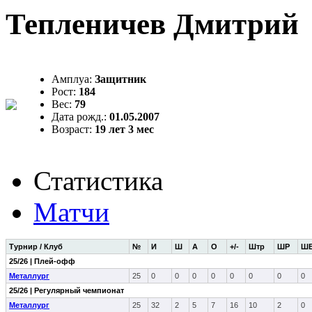
Тепленичев Дмитрий
Амплуа:
Защитник
Рост:
184
Вес:
79
Дата рожд.:
01.05.2007
Возраст:
19 лет 3 мес
Статистика
Матчи
Турнир / Клуб
№
И
Ш
А
О
+/-
Штр
ШР
Ш
25/26 | Плей-офф
Металлург
25
0
0
0
0
0
0
0
0
25/26 | Регулярный чемпионат
Металлург
25
32
2
5
7
16
10
2
0