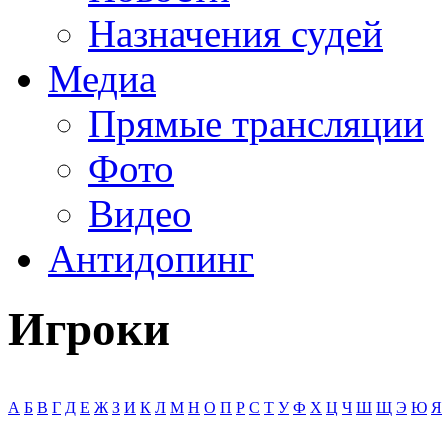
Назначения судей
Медиа
Прямые трансляции
Фото
Видео
Антидопинг
Игроки
А
Б
В
Г
Д
Е
Ж
З
И
К
Л
М
Н
О
П
Р
С
Т
У
Ф
Х
Ц
Ч
Ш
Щ
Э
Ю
Я