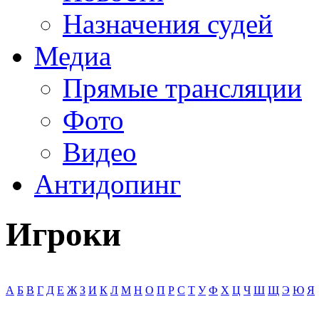
Назначения судей
Медиа
Прямые трансляции
Фото
Видео
Антидопинг
Игроки
А
Б
В
Г
Д
Е
Ж
З
И
К
Л
М
Н
О
П
Р
С
Т
У
Ф
Х
Ц
Ч
Ш
Щ
Э
Ю
Я