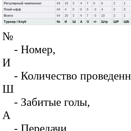
Регулярный чемпионат
64
16
3
4
7
0
6
2
1
Плей-офф
64
4
0
0
0
-3
4
0
0
Всего
64
20
3
4
7
-3
10
2
1
Турнир / Клуб
№
И
Ш
А
О
+/-
Штр
ШР
ШБ
№
- Номер,
И
- Количество проведенн
Ш
- Забитые голы,
А
- Передачи,