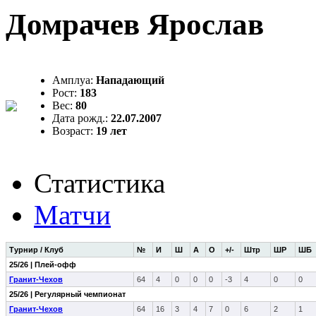
Домрачев Ярослав
Амплуа:
Нападающий
Рост:
183
Вес:
80
Дата рожд.:
22.07.2007
Возраст:
19 лет
Статистика
Матчи
Турнир / Клуб
№
И
Ш
А
О
+/-
Штр
ШР
ШБ
25/26 | Плей-офф
Гранит-Чехов
64
4
0
0
0
-3
4
0
0
25/26 | Регулярный чемпионат
Гранит-Чехов
64
16
3
4
7
0
6
2
1