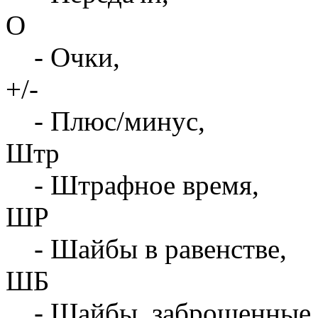
О
- Очки,
+/-
- Плюс/минус,
Штр
- Штрафное время,
ШР
- Шайбы в равенстве,
ШБ
- Шайбы, заброшенные 