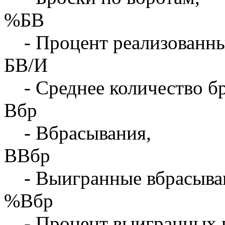
%БВ
- Процент реализованны
БВ/И
- Среднее количество бр
Вбр
- Вбрасывания,
ВВбр
- Выигранные вбрасыва
%Вбр
- Процент выигранных 