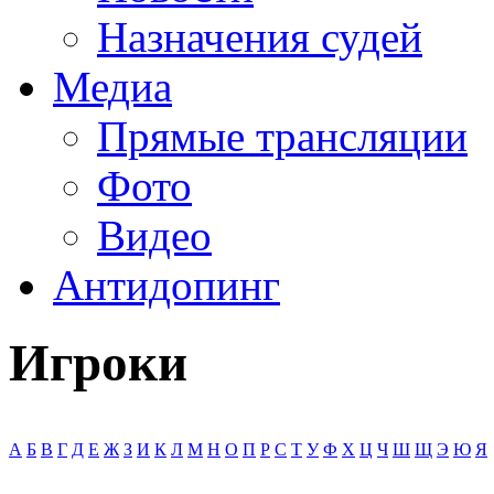
Назначения судей
Медиа
Прямые трансляции
Фото
Видео
Антидопинг
Игроки
А
Б
В
Г
Д
Е
Ж
З
И
К
Л
М
Н
О
П
Р
С
Т
У
Ф
Х
Ц
Ч
Ш
Щ
Э
Ю
Я