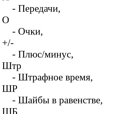
- Передачи,
О
- Очки,
+/-
- Плюс/минус,
Штр
- Штрафное время,
ШР
- Шайбы в равенстве,
ШБ