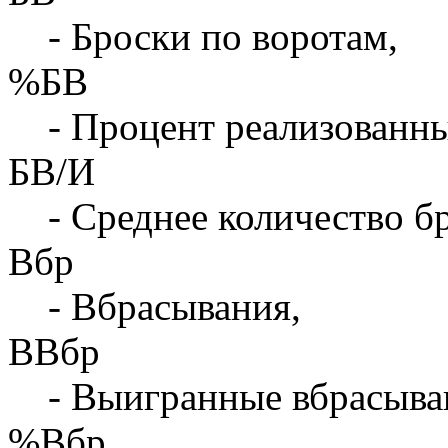
- Броски по воротам,
%БВ
- Процент реализованны
БВ/И
- Среднее количество бр
Вбр
- Вбрасывания,
ВВбр
- Выигранные вбрасыва
%Вбр