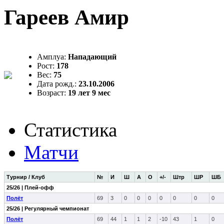
Гареев Амир
Амплуа:
Нападающий
Рост:
178
Вес:
75
Дата рожд.:
23.10.2006
Возраст:
19 лет 9 мес
Статистика
Матчи
Турнир / Клуб
№
И
Ш
А
О
+/-
Штр
ШР
ШБ
25/26 | Плей-офф
Полёт
69
3
0
0
0
0
0
0
0
25/26 | Регулярный чемпионат
Полёт
69
44
1
1
2
-10
43
1
0