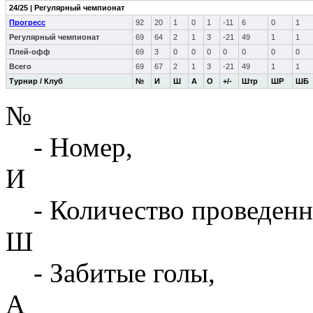
24/25 | Регулярный чемпионат
Прогресс
92
20
1
0
1
-11
6
0
1
Регулярный чемпионат
69
64
2
1
3
-21
49
1
1
Плей-офф
69
3
0
0
0
0
0
0
0
Всего
69
67
2
1
3
-21
49
1
1
Турнир / Клуб
№
И
Ш
А
О
+/-
Штр
ШР
ШБ
№
- Номер,
И
- Количество проведенн
Ш
- Забитые голы,
А