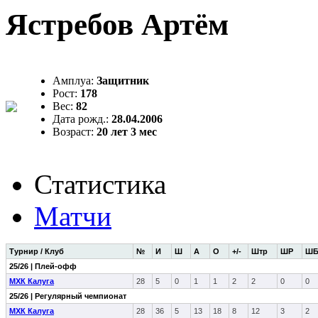
Ястребов Артём
Амплуа:
Защитник
Рост:
178
Вес:
82
Дата рожд.:
28.04.2006
Возраст:
20 лет 3 мес
Статистика
Матчи
Турнир / Клуб
№
И
Ш
А
О
+/-
Штр
ШР
Ш
25/26 | Плей-офф
МХК Калуга
28
5
0
1
1
2
2
0
0
25/26 | Регулярный чемпионат
МХК Калуга
28
36
5
13
18
8
12
3
2