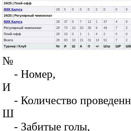
24/25 | Плей-офф
МХК Калуга
28
5
0
0
0
2
0
0
0
24/25 | Регулярный чемпионат
МХК Калуга
28
37
5
7
12
1
37
4
0
Регулярный чемпионат
28
73
10
20
30
9
49
7
2
Плей-офф
28
10
0
1
1
4
2
0
0
Всего
28
83
10
21
31
13
51
7
2
Турнир / Клуб
№
И
Ш
А
О
+/-
Штр
ШР
Ш
№
- Номер,
И
- Количество проведенн
Ш
- Забитые голы,