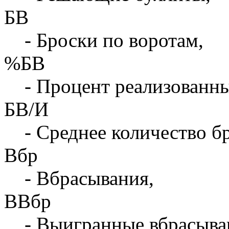
БВ
- Броски по воротам,
%БВ
- Процент реализованны
БВ/И
- Среднее количество бр
Вбр
- Вбрасывания,
ВВбр
- Выигранные вбрасыва