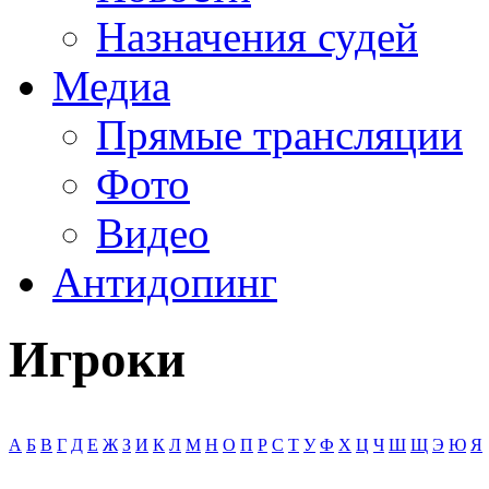
Назначения судей
Медиа
Прямые трансляции
Фото
Видео
Антидопинг
Игроки
А
Б
В
Г
Д
Е
Ж
З
И
К
Л
М
Н
О
П
Р
С
Т
У
Ф
Х
Ц
Ч
Ш
Щ
Э
Ю
Я