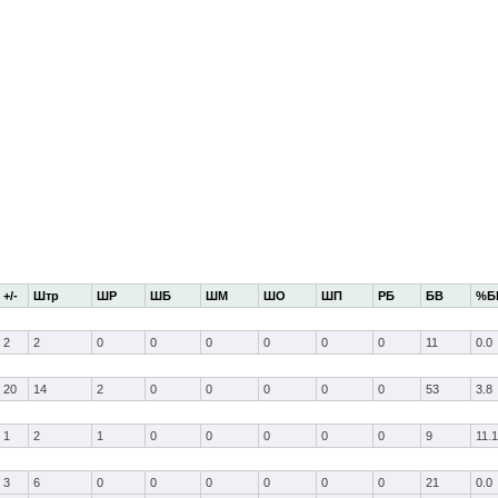
+/-
Штр
ШР
ШБ
ШМ
ШО
ШП
РБ
БВ
%Б
2
2
0
0
0
0
0
0
11
0.0
20
14
2
0
0
0
0
0
53
3.8
1
2
1
0
0
0
0
0
9
11.1
3
6
0
0
0
0
0
0
21
0.0