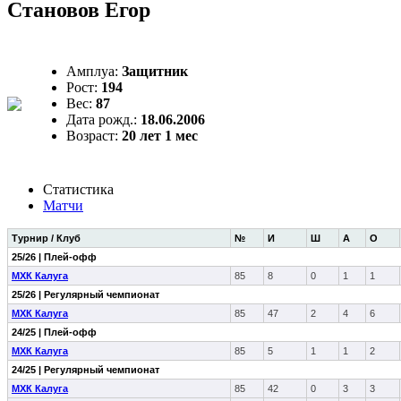
Становов Егор
Амплуа:
Защитник
Рост:
194
Вес:
87
Дата рожд.:
18.06.2006
Возраст:
20 лет 1 мес
Статистика
Матчи
Турнир / Клуб
№
И
Ш
А
О
25/26 | Плей-офф
МХК Калуга
85
8
0
1
1
25/26 | Регулярный чемпионат
МХК Калуга
85
47
2
4
6
24/25 | Плей-офф
МХК Калуга
85
5
1
1
2
24/25 | Регулярный чемпионат
МХК Калуга
85
42
0
3
3