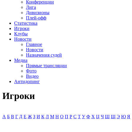
Конференции
Лига
Дивизионы
Плей-офф
Статистика
Игроки
Клубы
Новости
Главное
Новости
Назначения судей
Медиа
Прямые трансляции
Фото
Видео
Антидопинг
Игроки
А
Б
В
Г
Д
Е
Ж
З
И
К
Л
М
Н
О
П
Р
С
Т
У
Ф
Х
Ц
Ч
Ш
Щ
Э
Ю
Я