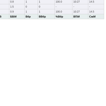
0.8
1
1
100.0
10:27
14.5
1.5
0
0
-
-
-
0.9
1
1
100.0
10:27
14.5
В
БВ/И
Вбр
ВВбр
%Вбр
ВП/И
См/И