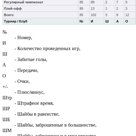
Регулярный чемпионат
85
89
2
7
9
Плей-офф
85
13
1
2
3
Всего
85
102
3
9
12
Турнир / Клуб
№
И
Ш
А
О
№
- Номер,
И
- Количество проведенных игр,
Ш
- Забитые голы,
А
- Передачи,
О
- Очки,
+/-
- Плюс/минус,
Штр
- Штрафное время,
ШР
- Шайбы в равенстве,
ШБ
- Шайбы, заброшенные в большинстве,
ШМ
- Шайбы, заброшенные в меньшинстве,