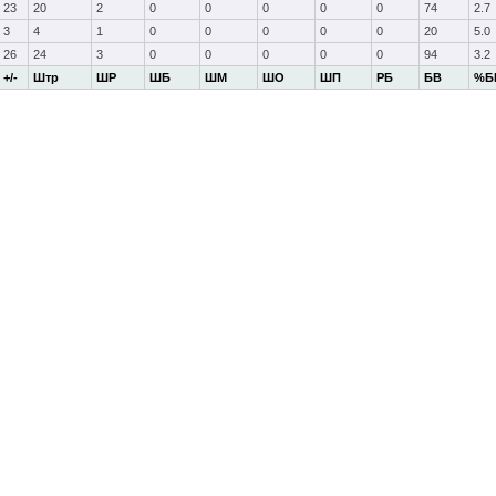
23
20
2
0
0
0
0
0
74
2.7
3
4
1
0
0
0
0
0
20
5.0
26
24
3
0
0
0
0
0
94
3.2
+/-
Штр
ШР
ШБ
ШМ
ШО
ШП
РБ
БВ
%Б