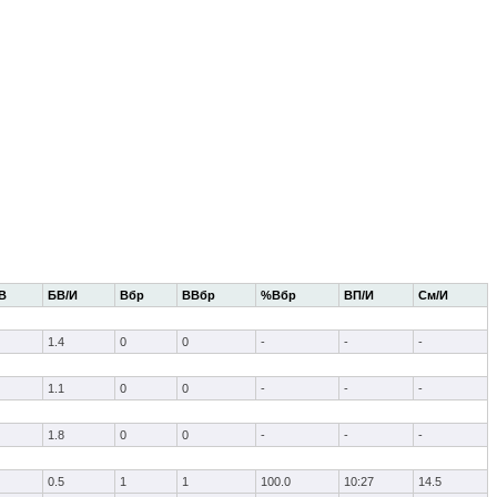
В
БВ/И
Вбр
ВВбр
%Вбр
ВП/И
См/И
1.4
0
0
-
-
-
1.1
0
0
-
-
-
1.8
0
0
-
-
-
0.5
1
1
100.0
10:27
14.5