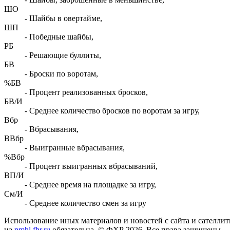
ШО
- Шайбы в овертайме,
ШП
- Победные шайбы,
РБ
- Решающие буллиты,
БВ
- Броски по воротам,
%БВ
- Процент реализованных бросков,
БВ/И
- Среднее количество бросков по воротам за игру,
Вбр
- Вбрасывания,
ВВбр
- Выигранные вбрасывания,
%Вбр
- Процент выигранных вбрасываний,
ВП/И
- Среднее время на площадке за игру,
См/И
- Среднее количество смен за игру
Использование иных материалов и новостей с сайта и сателли
на
nmhl.fhr.ru
обязательна. © ФХР 2026. Все права защищены.