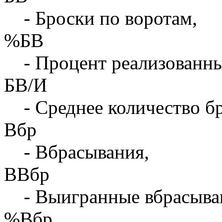
- Броски по воротам,
%БВ
- Процент реализованны
БВ/И
- Среднее количество бр
Вбр
- Вбрасывания,
ВВбр
- Выигранные вбрасыва
%Вбр