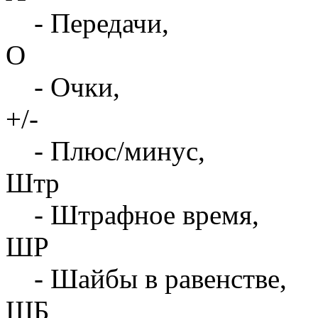
- Передачи,
О
- Очки,
+/-
- Плюс/минус,
Штр
- Штрафное время,
ШР
- Шайбы в равенстве,
ШБ