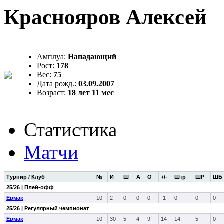
Краснояров Алексей
Амплуа:
Нападающий
Рост:
178
Вес:
75
Дата рожд.:
03.09.2007
Возраст:
18 лет 11 мес
Статистика
Матчи
Турнир / Клуб
№
И
Ш
А
О
+/-
Штр
ШР
ШБ
25/26 | Плей-офф
Ермак
10
2
0
0
0
-1
0
0
0
25/26 | Регулярный чемпионат
Ермак
10
30
5
4
9
14
14
5
0