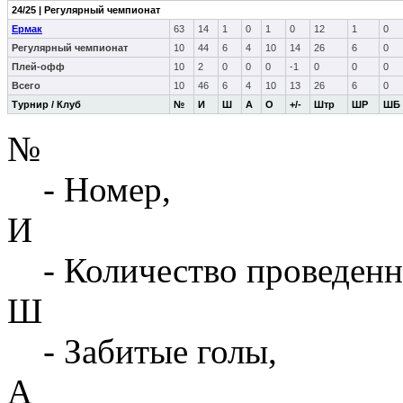
24/25 | Регулярный чемпионат
Ермак
63
14
1
0
1
0
12
1
0
Регулярный чемпионат
10
44
6
4
10
14
26
6
0
Плей-офф
10
2
0
0
0
-1
0
0
0
Всего
10
46
6
4
10
13
26
6
0
Турнир / Клуб
№
И
Ш
А
О
+/-
Штр
ШР
ШБ
№
- Номер,
И
- Количество проведенн
Ш
- Забитые голы,
А