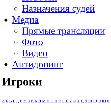
Назначения судей
Медиа
Прямые трансляции
Фото
Видео
Антидопинг
Игроки
А
Б
В
Г
Д
Е
Ж
З
И
К
Л
М
Н
О
П
Р
С
Т
У
Ф
Х
Ц
Ч
Ш
Щ
Э
Ю
Я