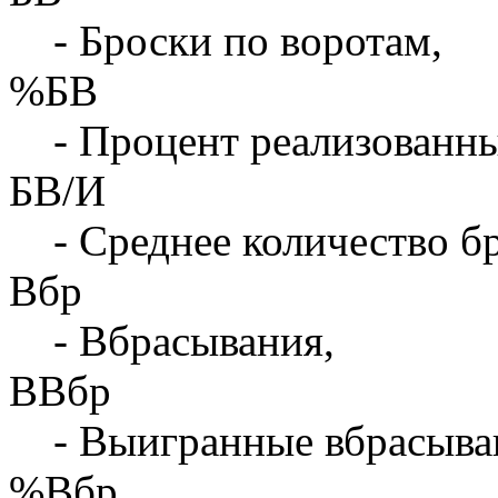
- Броски по воротам,
%БВ
- Процент реализованны
БВ/И
- Среднее количество бр
Вбр
- Вбрасывания,
ВВбр
- Выигранные вбрасыва
%Вбр