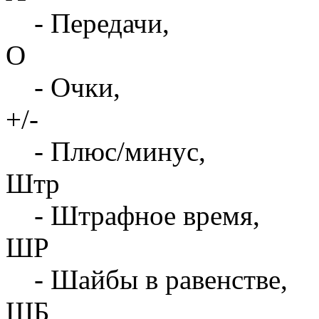
- Передачи,
О
- Очки,
+/-
- Плюс/минус,
Штр
- Штрафное время,
ШР
- Шайбы в равенстве,
ШБ