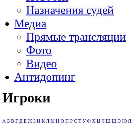
Назначения судей
Медиа
Прямые трансляции
Фото
Видео
Антидопинг
Игроки
А
Б
В
Г
Д
Е
Ж
З
И
К
Л
М
Н
О
П
Р
С
Т
У
Ф
Х
Ц
Ч
Ш
Щ
Э
Ю
Я