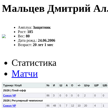
Мальцев Дмитрий Ал
Амплуа:
Защитник
Рост:
185
Вес:
80
Дата рожд.:
24.06.2006
Возраст:
20 лет 1 мес
Статистика
Матчи
Турнир / Клуб
№
И
Ш
А
О
+/-
Штр
ШР
ШБ
25/26 | Плей-офф
Сокол ЧР
86
3
0
0
0
0
2
0
0
25/26 | Регулярный чемпионат
Сокол ЧР
86
48
5
7
12
10
20
4
1