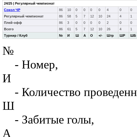
24/25 | Регулярный чемпионат
Сокол ЧР
86
10
0
0
0
0
4
0
0
Регулярный чемпионат
86
58
5
7
12
10
24
4
1
Плей-офф
86
3
0
0
0
0
2
0
0
Всего
86
61
5
7
12
10
26
4
1
Турнир / Клуб
№
И
Ш
А
О
+/-
Штр
ШР
ШБ
№
- Номер,
И
- Количество проведенн
Ш
- Забитые голы,
А