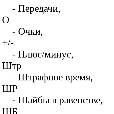
- Передачи,
О
- Очки,
+/-
- Плюс/минус,
Штр
- Штрафное время,
ШР
- Шайбы в равенстве,
ШБ