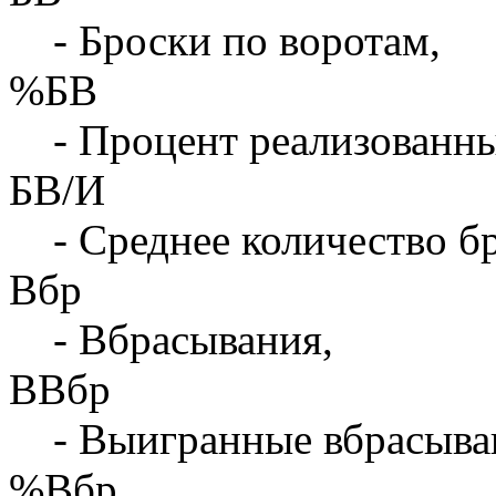
- Броски по воротам,
%БВ
- Процент реализованны
БВ/И
- Среднее количество бр
Вбр
- Вбрасывания,
ВВбр
- Выигранные вбрасыва
%Вбр