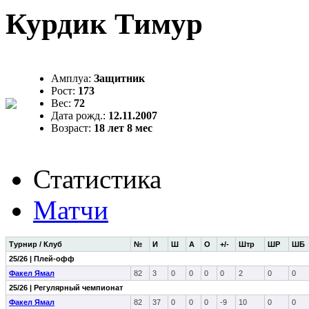
Курдик Тимур
Амплуа:
Защитник
Рост:
173
Вес:
72
Дата рожд.:
12.11.2007
Возраст:
18 лет 8 мес
Статистика
Матчи
Турнир / Клуб
№
И
Ш
А
О
+/-
Штр
ШР
ШБ
25/26 | Плей-офф
Факел Ямал
82
3
0
0
0
0
2
0
0
25/26 | Регулярный чемпионат
Факел Ямал
82
37
0
0
0
-9
10
0
0