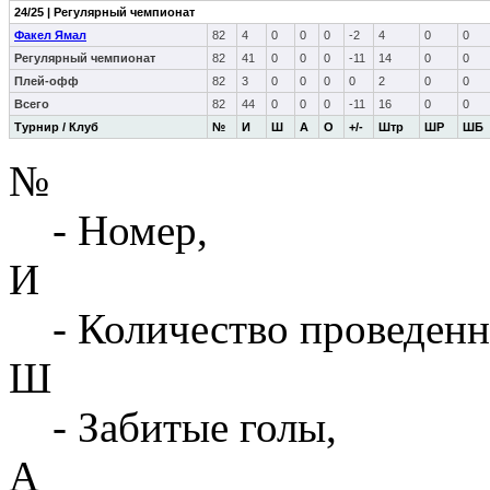
24/25 | Регулярный чемпионат
Факел Ямал
82
4
0
0
0
-2
4
0
0
Регулярный чемпионат
82
41
0
0
0
-11
14
0
0
Плей-офф
82
3
0
0
0
0
2
0
0
Всего
82
44
0
0
0
-11
16
0
0
Турнир / Клуб
№
И
Ш
А
О
+/-
Штр
ШР
ШБ
№
- Номер,
И
- Количество проведенн
Ш
- Забитые голы,
А