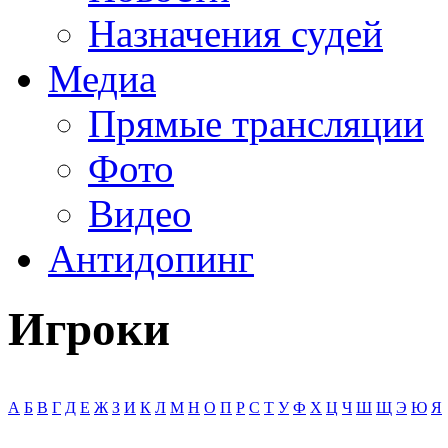
Назначения судей
Медиа
Прямые трансляции
Фото
Видео
Антидопинг
Игроки
А
Б
В
Г
Д
Е
Ж
З
И
К
Л
М
Н
О
П
Р
С
Т
У
Ф
Х
Ц
Ч
Ш
Щ
Э
Ю
Я