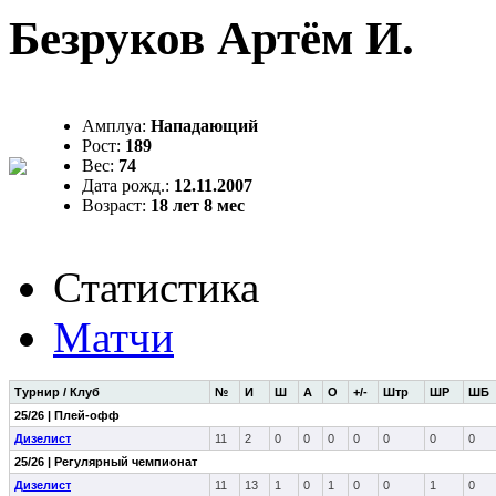
Безруков Артём И.
Амплуа:
Нападающий
Рост:
189
Вес:
74
Дата рожд.:
12.11.2007
Возраст:
18 лет 8 мес
Статистика
Матчи
Турнир / Клуб
№
И
Ш
А
О
+/-
Штр
ШР
ШБ
25/26 | Плей-офф
Дизелист
11
2
0
0
0
0
0
0
0
25/26 | Регулярный чемпионат
Дизелист
11
13
1
0
1
0
0
1
0