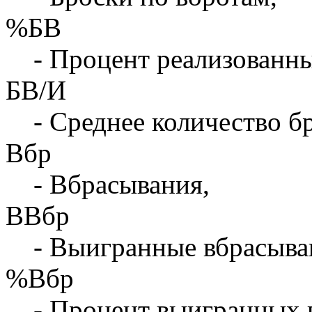
%БВ
- Процент реализованны
БВ/И
- Среднее количество бр
Вбр
- Вбрасывания,
ВВбр
- Выигранные вбрасыва
%Вбр
- Процент выигранных 