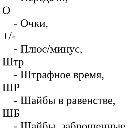
О
- Очки,
+/-
- Плюс/минус,
Штр
- Штрафное время,
ШР
- Шайбы в равенстве,
ШБ
- Шайбы, заброшенные 