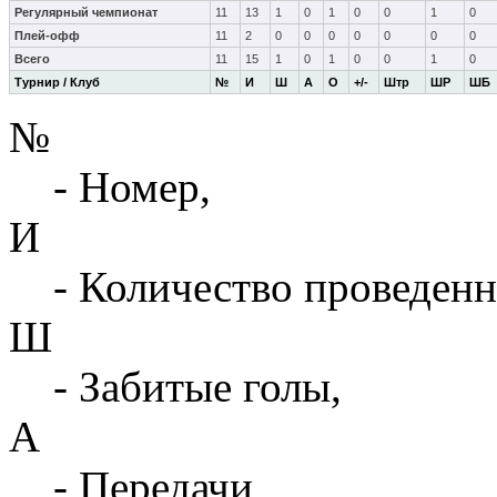
Регулярный чемпионат
11
13
1
0
1
0
0
1
0
Плей-офф
11
2
0
0
0
0
0
0
0
Всего
11
15
1
0
1
0
0
1
0
Турнир / Клуб
№
И
Ш
А
О
+/-
Штр
ШР
ШБ
№
- Номер,
И
- Количество проведенн
Ш
- Забитые голы,
А
- Передачи,