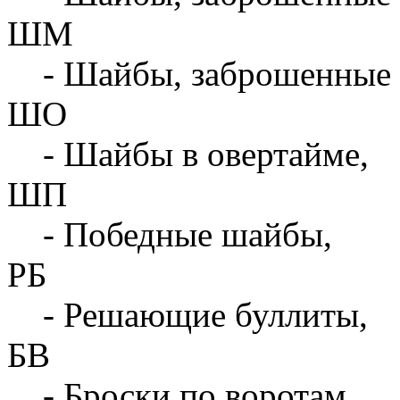
ШМ
- Шайбы, заброшенные 
ШО
- Шайбы в овертайме,
ШП
- Победные шайбы,
РБ
- Решающие буллиты,
БВ
- Броски по воротам,