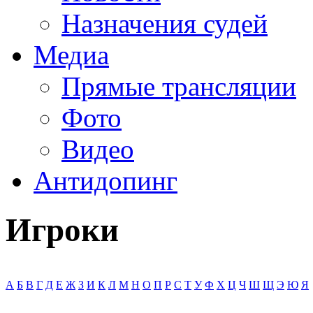
Назначения судей
Медиа
Прямые трансляции
Фото
Видео
Антидопинг
Игроки
А
Б
В
Г
Д
Е
Ж
З
И
К
Л
М
Н
О
П
Р
С
Т
У
Ф
Х
Ц
Ч
Ш
Щ
Э
Ю
Я