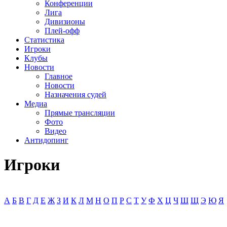
Конференции
Лига
Дивизионы
Плей-офф
Статистика
Игроки
Клубы
Новости
Главное
Новости
Назначения судей
Медиа
Прямые трансляции
Фото
Видео
Антидопинг
Игроки
А
Б
В
Г
Д
Е
Ж
З
И
К
Л
М
Н
О
П
Р
С
Т
У
Ф
Х
Ц
Ч
Ш
Щ
Э
Ю
Я