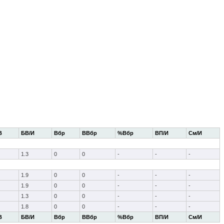
В
БВ/И
Вбр
ВВбр
%Вбр
ВП/И
См/И
1.3
0
0
-
-
-
1.9
0
0
-
-
-
1.9
0
0
-
-
-
1.3
0
0
-
-
-
1.8
0
0
-
-
-
В
БВ/И
Вбр
ВВбр
%Вбр
ВП/И
См/И