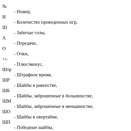
№
- Номер,
И
- Количество проведенных игр,
Ш
- Забитые голы,
А
- Передачи,
О
- Очки,
+/-
- Плюс/минус,
Штр
- Штрафное время,
ШР
- Шайбы в равенстве,
ШБ
- Шайбы, заброшенные в большинстве,
ШМ
- Шайбы, заброшенные в меньшинстве,
ШО
- Шайбы в овертайме,
ШП
- Победные шайбы,