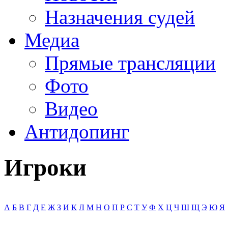
Назначения судей
Медиа
Прямые трансляции
Фото
Видео
Антидопинг
Игроки
А
Б
В
Г
Д
Е
Ж
З
И
К
Л
М
Н
О
П
Р
С
Т
У
Ф
Х
Ц
Ч
Ш
Щ
Э
Ю
Я