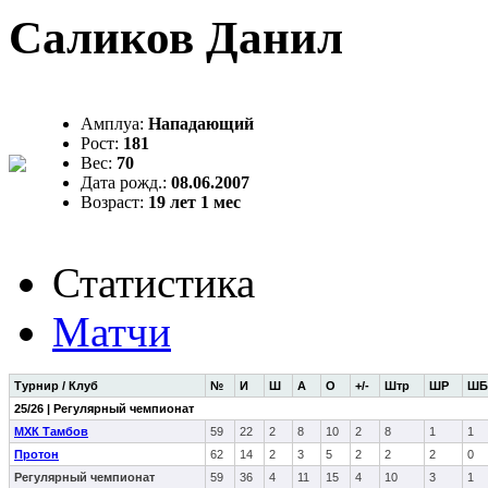
Саликов Данил
Амплуа:
Нападающий
Рост:
181
Вес:
70
Дата рожд.:
08.06.2007
Возраст:
19 лет 1 мес
Статистика
Матчи
Турнир / Клуб
№
И
Ш
А
О
+/-
Штр
ШР
ШБ
25/26 | Регулярный чемпионат
МХК Тамбов
59
22
2
8
10
2
8
1
1
Протон
62
14
2
3
5
2
2
2
0
Регулярный чемпионат
59
36
4
11
15
4
10
3
1