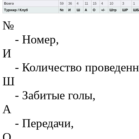
Всего
59
36
4
11
15
4
10
3
1
Турнир / Клуб
№
И
Ш
А
О
+/-
Штр
ШР
ШБ
№
- Номер,
И
- Количество проведенн
Ш
- Забитые голы,
А
- Передачи,
О