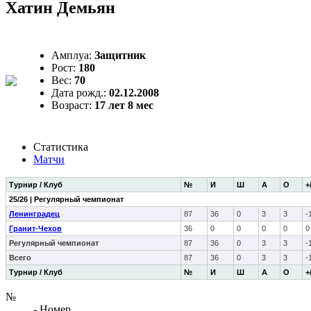
Хатин Демьян
Амплуа:
Защитник
Рост:
180
Вес:
70
Дата рожд.:
02.12.2008
Возраст:
17 лет 8 мес
Статистика
Матчи
Турнир / Клуб
№
И
Ш
А
О
+
25/26 | Регулярный чемпионат
Ленинградец
87
36
0
3
3
-
Гранит-Чехов
36
0
0
0
0
0
Регулярный чемпионат
87
36
0
3
3
-
Всего
87
36
0
3
3
-
Турнир / Клуб
№
И
Ш
А
О
+
№
- Номер,