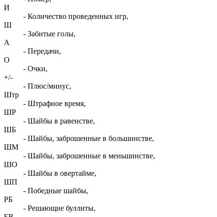
И
- Количество проведенных игр,
Ш
- Забитые голы,
А
- Передачи,
О
- Очки,
+/-
- Плюс/минус,
Штр
- Штрафное время,
ШР
- Шайбы в равенстве,
ШБ
- Шайбы, заброшенные в большинстве,
ШМ
- Шайбы, заброшенные в меньшинстве,
ШО
- Шайбы в овертайме,
ШП
- Победные шайбы,
РБ
- Решающие буллиты,
БВ