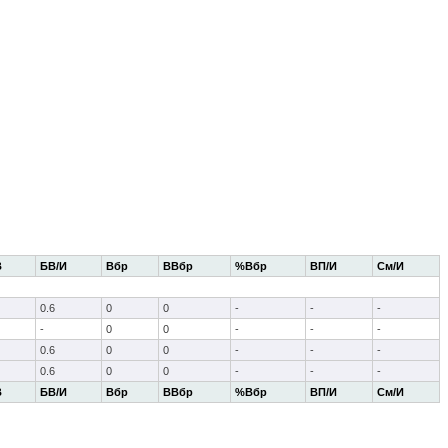
В
БВ/И
Вбр
ВВбр
%Вбр
ВП/И
См/И
0.6
0
0
-
-
-
-
0
0
-
-
-
0.6
0
0
-
-
-
0.6
0
0
-
-
-
В
БВ/И
Вбр
ВВбр
%Вбр
ВП/И
См/И