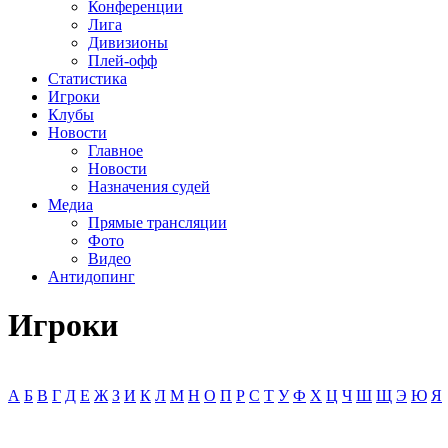
Конференции
Лига
Дивизионы
Плей-офф
Статистика
Игроки
Клубы
Новости
Главное
Новости
Назначения судей
Медиа
Прямые трансляции
Фото
Видео
Антидопинг
Игроки
А
Б
В
Г
Д
Е
Ж
З
И
К
Л
М
Н
О
П
Р
С
Т
У
Ф
Х
Ц
Ч
Ш
Щ
Э
Ю
Я