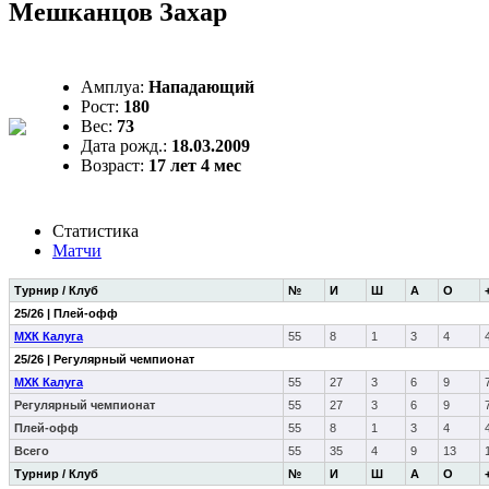
Мешканцов Захар
Амплуа:
Нападающий
Рост:
180
Вес:
73
Дата рожд.:
18.03.2009
Возраст:
17 лет 4 мес
Статистика
Матчи
Турнир / Клуб
№
И
Ш
А
О
25/26 | Плей-офф
МХК Калуга
55
8
1
3
4
25/26 | Регулярный чемпионат
МХК Калуга
55
27
3
6
9
Регулярный чемпионат
55
27
3
6
9
Плей-офф
55
8
1
3
4
Всего
55
35
4
9
13
Турнир / Клуб
№
И
Ш
А
О