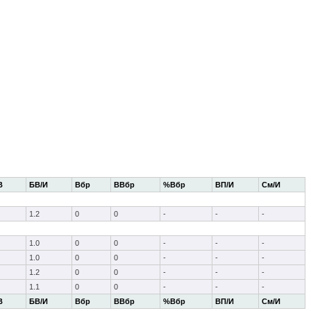
В
БВ/И
Вбр
ВВбр
%Вбр
ВП/И
См/И
1.2
0
0
-
-
-
1.0
0
0
-
-
-
1.0
0
0
-
-
-
1.2
0
0
-
-
-
1.1
0
0
-
-
-
В
БВ/И
Вбр
ВВбр
%Вбр
ВП/И
См/И