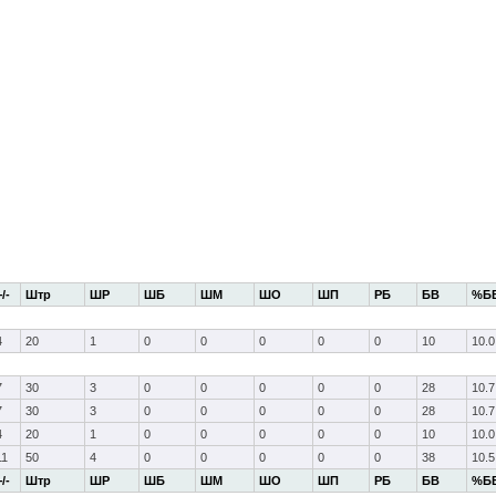
+/-
Штр
ШР
ШБ
ШМ
ШО
ШП
РБ
БВ
%Б
4
20
1
0
0
0
0
0
10
10.0
7
30
3
0
0
0
0
0
28
10.7
7
30
3
0
0
0
0
0
28
10.7
4
20
1
0
0
0
0
0
10
10.0
11
50
4
0
0
0
0
0
38
10.5
+/-
Штр
ШР
ШБ
ШМ
ШО
ШП
РБ
БВ
%Б