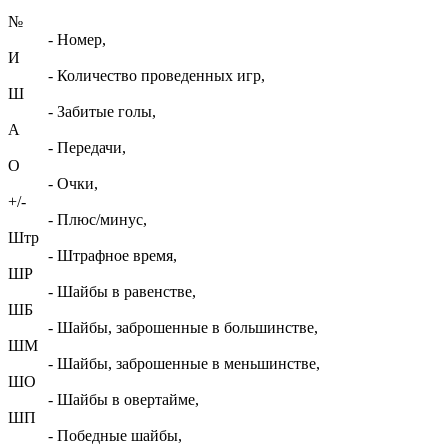
№
- Номер,
И
- Количество проведенных игр,
Ш
- Забитые голы,
А
- Передачи,
О
- Очки,
+/-
- Плюс/минус,
Штр
- Штрафное время,
ШР
- Шайбы в равенстве,
ШБ
- Шайбы, заброшенные в большинстве,
ШМ
- Шайбы, заброшенные в меньшинстве,
ШО
- Шайбы в овертайме,
ШП
- Победные шайбы,