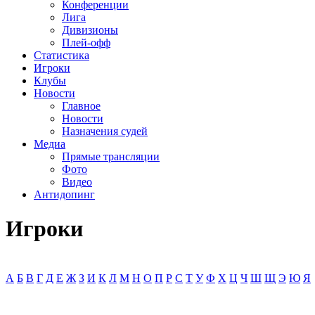
Конференции
Лига
Дивизионы
Плей-офф
Статистика
Игроки
Клубы
Новости
Главное
Новости
Назначения судей
Медиа
Прямые трансляции
Фото
Видео
Антидопинг
Игроки
А
Б
В
Г
Д
Е
Ж
З
И
К
Л
М
Н
О
П
Р
С
Т
У
Ф
Х
Ц
Ч
Ш
Щ
Э
Ю
Я