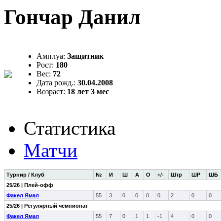
Гончар Данил
Амплуа:
Защитник
Рост:
180
Вес:
72
Дата рожд.:
30.04.2008
Возраст:
18 лет 3 мес
Статистика
Матчи
Турнир / Клуб
№
И
Ш
А
О
+/-
Штр
ШР
ШБ
25/26 | Плей-офф
Факел Ямал
55
3
0
0
0
0
2
0
0
25/26 | Регулярный чемпионат
Факел Ямал
55
7
0
1
1
-1
4
0
0