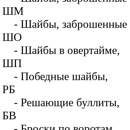
ШМ
- Шайбы, заброшенные 
ШО
- Шайбы в овертайме,
ШП
- Победные шайбы,
РБ
- Решающие буллиты,
БВ
- Броски по воротам,