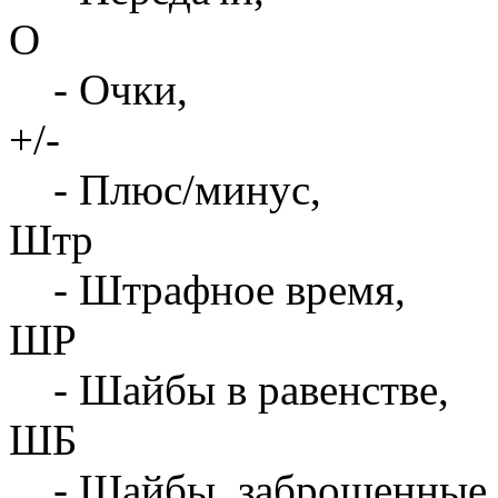
О
- Очки,
+/-
- Плюс/минус,
Штр
- Штрафное время,
ШР
- Шайбы в равенстве,
ШБ
- Шайбы, заброшенные 