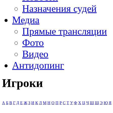
Назначения судей
Медиа
Прямые трансляции
Фото
Видео
Антидопинг
Игроки
А
Б
В
Г
Д
Е
Ж
З
И
К
Л
М
Н
О
П
Р
С
Т
У
Ф
Х
Ц
Ч
Ш
Щ
Э
Ю
Я