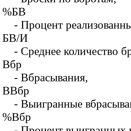
%БВ
- Процент реализованны
БВ/И
- Среднее количество бр
Вбр
- Вбрасывания,
ВВбр
- Выигранные вбрасыва
%Вбр
- Процент выигранных 