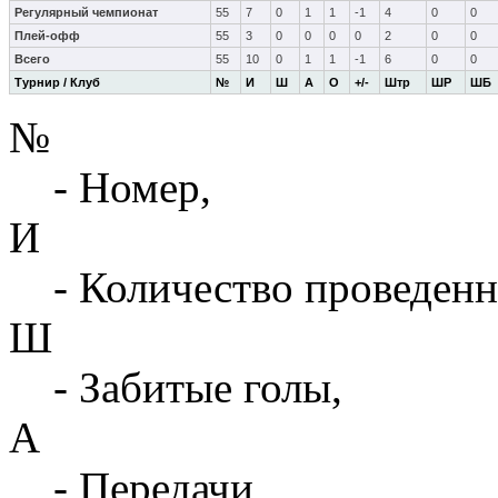
Регулярный чемпионат
55
7
0
1
1
-1
4
0
0
Плей-офф
55
3
0
0
0
0
2
0
0
Всего
55
10
0
1
1
-1
6
0
0
Турнир / Клуб
№
И
Ш
А
О
+/-
Штр
ШР
ШБ
№
- Номер,
И
- Количество проведенн
Ш
- Забитые голы,
А
- Передачи,