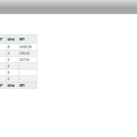
0"
Штр
ВП
8
2435:39
0
235:02
2
227:01
0
-
0
-
0
-
0"
Штр
ВП