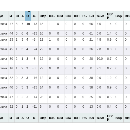
БВ/
уб
И
Ш
А
О
+/-
Штр
ШБ
ШМ
ШО
ШП
РБ
БВ
%БВ
Вбр
ВВ
И
ктика
47
3
7
10
-13
18
1
0
0
0
0
66
4.5
1.4
0
0
ктика
44
0
6
6
-13
16
0
0
0
0
0
61
0.0
1.4
0
0
ктика
23
1
3
4
-5
12
1
0
0
0
0
21
4.8
0.9
0
0
ктика
45
1
3
4
-24
22
0
0
0
0
0
36
2.8
0.8
0
0
ктика
30
2
1
3
-8
12
0
0
0
0
0
20
10.0
0.7
0
0
ктика
16
1
2
3
-3
29
0
0
0
0
0
11
9.1
0.7
0
0
ктика
32
0
3
3
-16
12
0
0
0
0
0
38
0.0
1.2
0
0
ктика
40
0
3
3
-13
14
0
0
0
0
0
38
0.0
0.9
0
0
ктика
47
0
2
2
-14
28
0
0
0
0
0
25
0.0
0.5
0
0
ктика
32
0
1
1
-11
6
0
0
0
0
0
13
0.0
0.4
0
0
БВ/
уб
И
Ш
А
О
+/-
Штр
ШБ
ШМ
ШО
ШП
РБ
БВ
%БВ
Вбр
ВВ
И