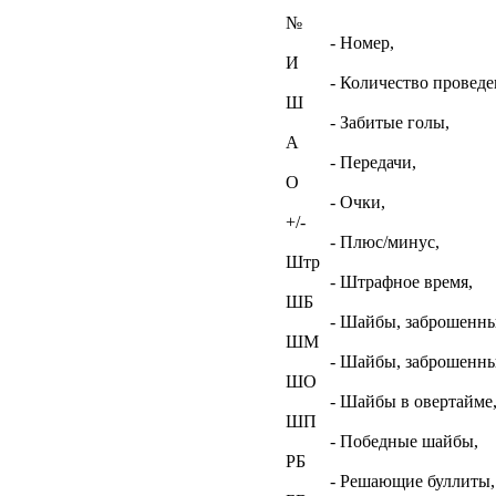
№
- Номер,
И
- Количество проведе
Ш
- Забитые голы,
А
- Передачи,
О
- Очки,
+/-
- Плюс/минус,
Штр
- Штрафное время,
ШБ
- Шайбы, заброшенны
ШМ
- Шайбы, заброшенны
ШО
- Шайбы в овертайме
ШП
- Победные шайбы,
РБ
- Решающие буллиты,