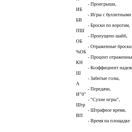
- Проигрыши,
ИБ
- Игры с буллитными
БВ
- Броски по воротам,
ПШ
- Пропущено шайб,
ОБ
- Отраженные броски
%ОБ
- Процент отраженны
КН
- Коэффициент наде
Ш
- Забитые голы,
А
- Передачи,
И"0"
- "Сухие игры",
Штр
- Штрафное время,
ВП
- Время на площадке