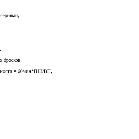
 сериями,
,
х бросков,
жности = 60мин*ПШ/ВП,