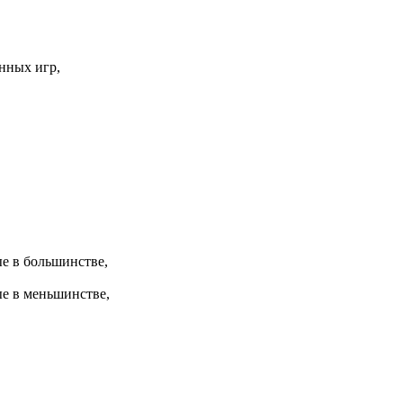
нных игр,
е в большинстве,
е в меньшинстве,
,