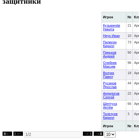
защитники
Игрок
№
Кл
Кузьмичёв
21
Ар
Никита
Неук Иван
10
Ар
Пилюгин
73
Ар
Кирилл
Пиньков
90
Ар
Андрей
Олейник
96
Ар
Максим
Волчек
18
Ар
Павел
Русинов
44
Ар
Ярослав
Анпилогов
22
Ар
Сергей
Шептуха
66
Ар
Артём
Телезуев
3
Ар
Кирилл
Игрок
№
Кл