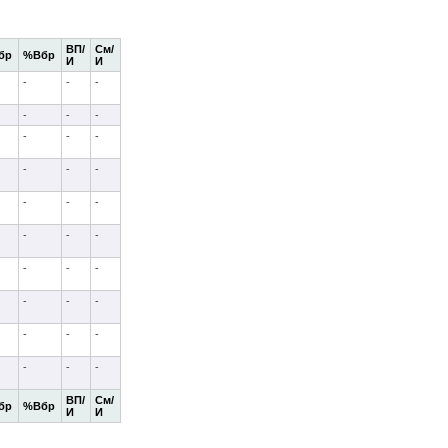
ВП/
См/
бр
%Вбр
И
И
-
-
-
-
-
-
-
-
-
-
-
-
-
-
-
-
-
-
-
-
-
-
-
-
-
-
-
-
-
-
ВП/
См/
бр
%Вбр
И
И