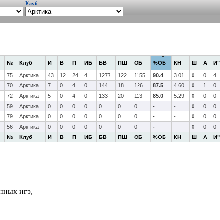
Клуб
№
Клуб
И
В
П
ИБ
БВ
ПШ
ОБ
%ОБ
КН
Ш
А
И"
75
Арктика
43
12
24
4
1277
122
1155
90.4
3.01
0
0
4
70
Арктика
7
0
4
0
144
18
126
87.5
4.60
0
1
0
72
Арктика
5
0
4
0
133
20
113
85.0
5.29
0
0
0
59
Арктика
0
0
0
0
0
0
0
-
-
0
0
0
79
Арктика
0
0
0
0
0
0
0
-
-
0
0
0
56
Арктика
0
0
0
0
0
0
0
-
-
0
0
0
№
Клуб
И
В
П
ИБ
БВ
ПШ
ОБ
%ОБ
КН
Ш
А
И"
нных игр,