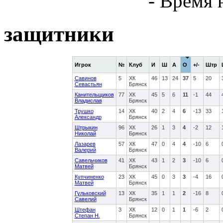
- Время 
защитники
Игрок
№
Клуб
И
Ш
А
О
+/-
Штр
Савинов
5
ХК
46
13
24
37
5
20
Севастьян
Брянск
Канительщиков
77
ХК
45
5
6
11
-1
44
Владислав
Брянск
Трушко
14
ХК
40
2
4
6
-13
33
Александр
Брянск
Штрыкин
96
ХК
26
1
3
4
-2
12
Николай
Брянск
Лазарев
57
ХК
47
0
4
4
-10
6
Валерий
Брянск
Савельчиков
41
ХК
43
1
2
3
-10
6
Матвей
Брянск
Купчиненко
23
ХК
45
0
3
3
-4
16
Матвей
Брянск
Гульковский
13
ХК
35
1
1
2
-16
8
Савелий
Брянск
Штефан
3
ХК
12
0
1
1
-6
2
Степан Н.
Брянск