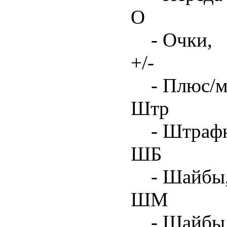
О
- Очки,
+/-
- Плюс/м
Штр
- Штрафн
ШБ
- Шайбы,
ШМ
- Шайбы