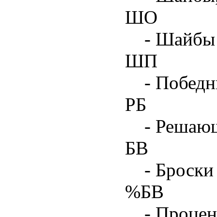
ШО
- Шайбы 
ШП
- Побед
РБ
- Решаю
БВ
- Броски
%БВ
- Процен