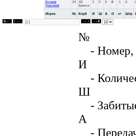
Кучиев
24
ХК
3
0
0
0
-1
0
Григорий
Брянск
Игрок
№
Клуб
И
Ш
А
О
+/-
Штр
№
- Номер,
И
- Количе
Ш
- Забиты
А
- Переда