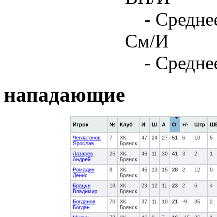
- Средне
См/И
- Средне
нападающие
Игрок
№
Клуб
И
Ш
А
О
+/-
Штр
Ш
Чеглатонов
7
ХК
47
24
27
51
6
10
5
Ярослав
Брянск
Лазарев
25
ХК
46
11
30
41
3
2
1
Андрей
Брянск
Ромадин
8
ХК
45
13
15
28
2
12
0
Денис
Брянск
Брацун
18
ХК
29
12
11
23
2
6
4
Владимир
Брянск
Богданов
70
ХК
37
11
10
21
-9
35
2
Богдан
Брянск