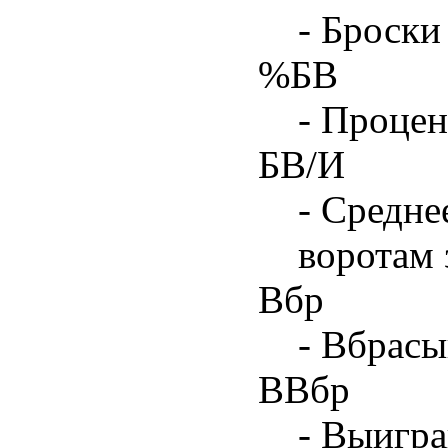
- Броски
%БВ
- Процен
БВ/И
- Средне
воротам 
Вбр
- Вбрасы
ВВбр
- Выигра