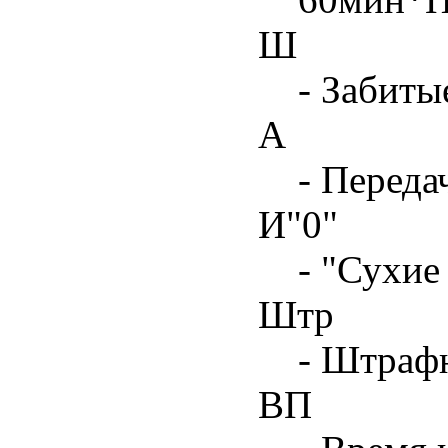
Ш
- Забиты
А
- Переда
И"0"
- "Сухие
Штр
- Штрафн
ВП