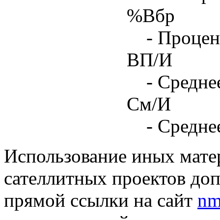
%Вбр
- Процен
ВП/И
- Средне
См/И
- Средне
Использование иных матер
сателлитных проектов доп
прямой ссылки на сайт
nm