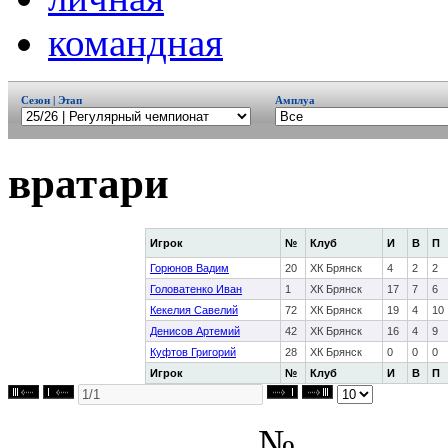
командная
Сезон | Этап
Амплуа
вратари
Игрок
№
Клуб
И
В
П
Горюнов Вадим
20
ХК Брянск
4
2
2
Головатенко Иван
1
ХК Брянск
17
7
6
Кекелия Савелий
72
ХК Брянск
19
4
10
Денисов Артемий
42
ХК Брянск
16
4
9
Куфтов Григорий
28
ХК Брянск
0
0
0
Игрок
№
Клуб
И
В
П
№