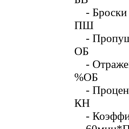
- Броски
ПШ
- Пропу
ОБ
- Отраже
%ОБ
- Процен
КН
- Коэфф
60мин*