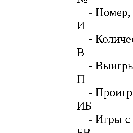
- Номер,
И
- Количе
В
- Выигр
П
- Проиг
ИБ
- Игры с
БВ