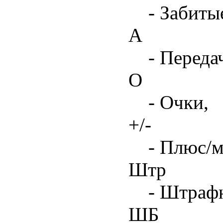
- Забиты
А
- Переда
О
- Очки,
+/-
- Плюс/м
Штр
- Штрафн
ШБ