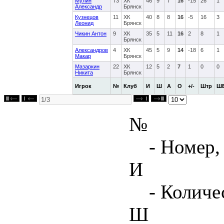
Мулин
73
ХК
46
9
7
16
-15
26
1
Александр
Брянск
Кузнецов
11
ХК
40
8
8
16
-5
16
3
Леонид
Брянск
Чикин Антон
9
ХК
35
5
11
16
2
8
1
Брянск
Александров
4
ХК
45
5
9
14
-18
6
1
Макар
Брянск
Мазаркин
22
ХК
12
5
2
7
1
0
0
Никита
Брянск
Игрок
№
Клуб
И
Ш
А
О
+/-
Штр
Ш
№
- Номер,
И
- Количе
Ш