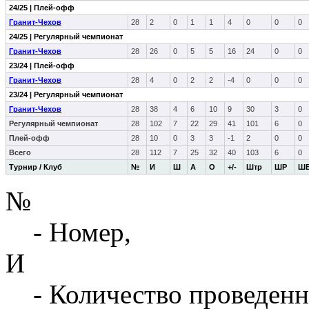
24/25 | Плей-офф
Гранит-Чехов
28
2
0
1
1
4
0
0
0
24/25 | Регулярный чемпионат
Гранит-Чехов
28
26
0
5
5
16
24
0
0
23/24 | Плей-офф
Гранит-Чехов
28
4
0
2
2
-4
0
0
0
23/24 | Регулярный чемпионат
Гранит-Чехов
28
38
4
6
10
9
30
3
0
Регулярный чемпионат
28
102
7
22
29
41
101
6
0
Плей-офф
28
10
0
3
3
-1
2
0
0
Всего
28
112
7
25
32
40
103
6
0
Турнир / Клуб
№
И
Ш
А
О
+/-
Штр
ШР
Ш
№
- Номер,
И
- Количество проведенн