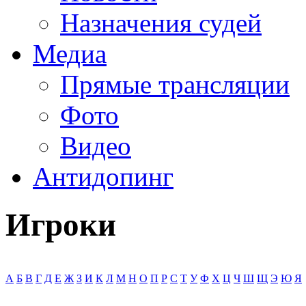
Назначения судей
Медиа
Прямые трансляции
Фото
Видео
Антидопинг
Игроки
А
Б
В
Г
Д
Е
Ж
З
И
К
Л
М
Н
О
П
Р
С
Т
У
Ф
Х
Ц
Ч
Ш
Щ
Э
Ю
Я