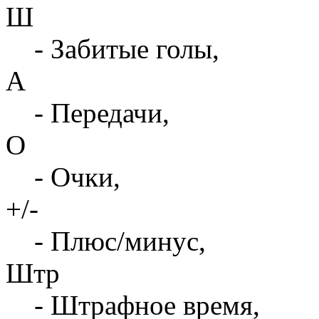
Ш
- Забитые голы,
А
- Передачи,
О
- Очки,
+/-
- Плюс/минус,
Штр
- Штрафное время,