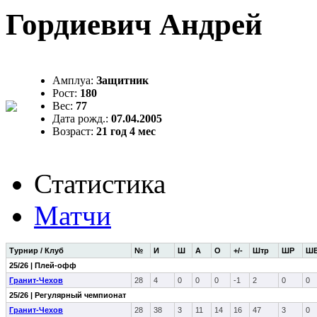
Гордиевич Андрей
Амплуа:
Защитник
Рост:
180
Вес:
77
Дата рожд.:
07.04.2005
Возраст:
21 год 4 мес
Статистика
Матчи
Турнир / Клуб
№
И
Ш
А
О
+/-
Штр
ШР
Ш
25/26 | Плей-офф
Гранит-Чехов
28
4
0
0
0
-1
2
0
0
25/26 | Регулярный чемпионат
Гранит-Чехов
28
38
3
11
14
16
47
3
0