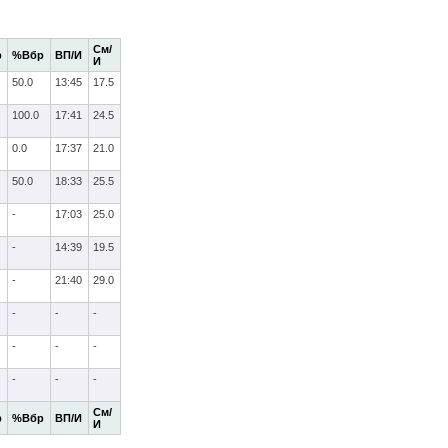
См/
р
%Вбр
ВП/И
И
50.0
13:45
17.5
100.0
17:41
24.5
0.0
17:37
21.0
50.0
18:33
25.5
-
17:03
25.0
-
14:39
19.5
-
21:40
29.0
-
-
-
-
-
-
-
-
-
См/
р
%Вбр
ВП/И
И