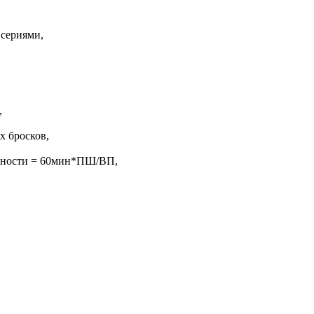
 сериями,
,
х бросков,
жности = 60мин*ПШ/ВП,