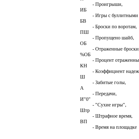
- Проигрыши,
ИБ
- Игры с буллитными
БВ
- Броски по воротам,
ПШ
- Пропущено шайб,
ОБ
- Отраженные броски
%ОБ
- Процент отраженны
КН
- Коэффициент наде
Ш
- Забитые голы,
А
- Передачи,
И"0"
- "Сухие игры",
Штр
- Штрафное время,
ВП
- Время на площадке