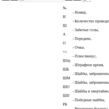
№
- Номер,
И
- Количество проведе
Ш
- Забитые голы,
А
- Передачи,
О
- Очки,
+/-
- Плюс/минус,
Штр
- Штрафное время,
ШБ
- Шайбы, заброшенны
ШМ
- Шайбы, заброшенны
ШО
- Шайбы в овертайме
ШП
- Победные шайбы,
РБ
- Решающие буллиты,