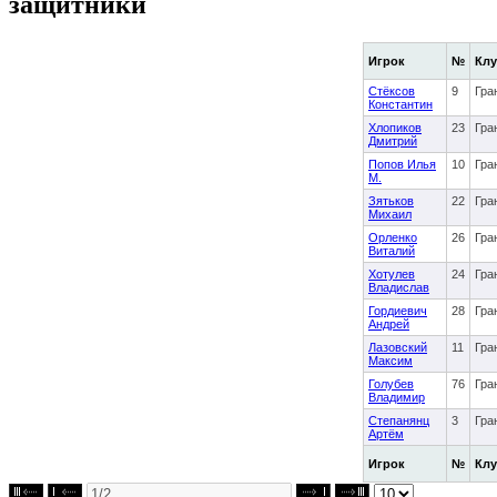
защитники
Игрок
№
Кл
Стёксов
9
Гра
Константин
Хлопиков
23
Гра
Дмитрий
Попов Илья
10
Гра
М.
Зятьков
22
Гра
Михаил
Орленко
26
Гра
Виталий
Хотулев
24
Гра
Владислав
Гордиевич
28
Гра
Андрей
Лазовский
11
Гра
Максим
Голубев
76
Гра
Владимир
Степанянц
3
Гра
Артём
Игрок
№
Кл