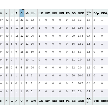
БВ/
уб
И
Ш
А
О
+/-
Штр
ШБ
ШМ
ШО
ШП
РБ
БВ
%БВ
Вбр
ВВб
И
нит
42
4
16
20
21
12
4
0
0
0
0
63
6.3
1.5
2
1
нит
43
8
10
18
20
20
1
0
0
2
0
62
12.9
1.4
1
1
нит
40
4
13
17
10
26
1
0
0
0
0
29
13.8
0.7
1
0
нит
43
8
6
14
12
16
6
0
0
0
0
66
12.1
1.5
2
1
нит
40
4
9
13
23
30
2
0
0
0
0
63
6.3
1.6
0
0
нит
34
0
7
7
10
41
0
0
0
0
0
61
0.0
1.8
0
0
нит
26
0
5
5
16
24
0
0
0
0
0
32
0.0
1.2
0
0
нит
9
2
1
3
-4
8
1
0
0
0
0
20
10.0
2.2
0
0
нит
14
1
0
1
7
2
0
0
0
0
0
6
16.7
0.4
0
0
нит
14
0
1
1
10
6
0
0
0
0
0
12
0.0
0.9
0
0
БВ/
уб
И
Ш
А
О
+/-
Штр
ШБ
ШМ
ШО
ШП
РБ
БВ
%БВ
Вбр
ВВб
И