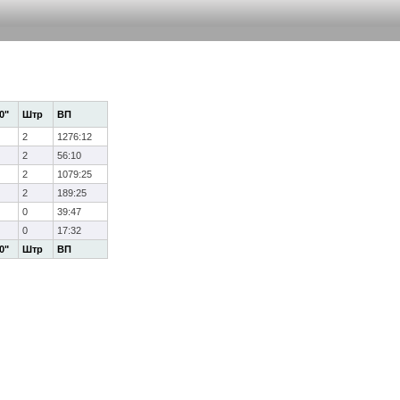
0"
Штр
ВП
2
1276:12
2
56:10
2
1079:25
2
189:25
0
39:47
0
17:32
0"
Штр
ВП