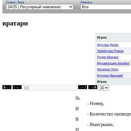
Сезон | Этап
Амплуа
вратари
Игрок
Круглов Денис
Хабибулин Роман
Родин Михаил
Мухаметшин Альберт
Матвеев Пётр
Кучурин Василий
Игрок
№
- Номер,
И
- Количество проведе
В
- Выигрыши,
П