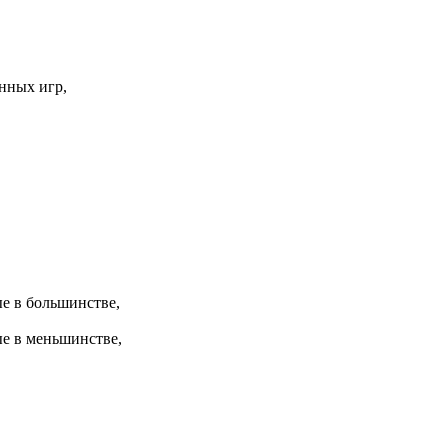
нных игр,
е в большинстве,
е в меньшинстве,
,