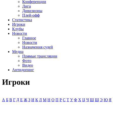
Конференции
Лига
Дивизионы
Плей-офф
Статистика
Игроки
Клубы
Новости
Главное
Новости
Назначения судей
Медиа
Прямые трансляции
Фото
Видео
Антидопинг
Игроки
А
Б
В
Г
Д
Е
Ж
З
И
К
Л
М
Н
О
П
Р
С
Т
У
Ф
Х
Ц
Ч
Ш
Щ
Э
Ю
Я