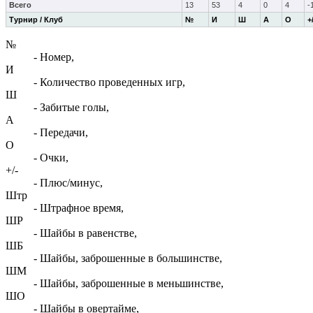
Всего
13
53
4
0
4
-
Турнир / Клуб
№
И
Ш
А
О
+
№
- Номер,
И
- Количество проведенных игр,
Ш
- Забитые голы,
А
- Передачи,
О
- Очки,
+/-
- Плюс/минус,
Штр
- Штрафное время,
ШР
- Шайбы в равенстве,
ШБ
- Шайбы, заброшенные в большинстве,
ШМ
- Шайбы, заброшенные в меньшинстве,
ШО
- Шайбы в овертайме,