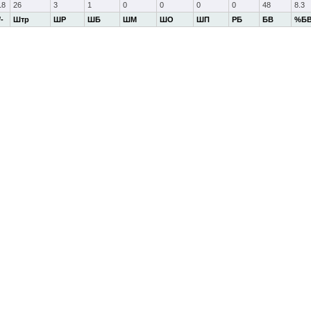
18
26
3
1
0
0
0
0
48
8.3
/-
Штр
ШР
ШБ
ШМ
ШО
ШП
РБ
БВ
%Б