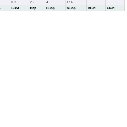
0.9
23
4
17.4
-
-
В
БВ/И
Вбр
ВВбр
%Вбр
ВП/И
См/И