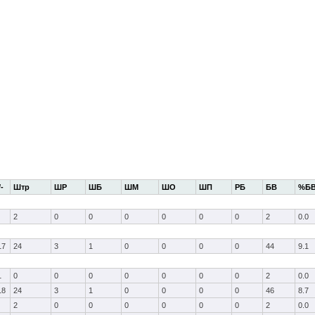
/-
Штр
ШР
ШБ
ШМ
ШО
ШП
РБ
БВ
%Б
2
0
0
0
0
0
0
2
0.0
17
24
3
1
0
0
0
0
44
9.1
1
0
0
0
0
0
0
0
2
0.0
18
24
3
1
0
0
0
0
46
8.7
2
0
0
0
0
0
0
2
0.0