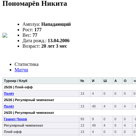
Пономарёв Никита
Амплуа:
Нападающий
Рост:
177
Вес:
77
Дата рожд.:
13.04.2006
Возраст:
20 лет 3 мес
Статистика
Матчи
Турнир / Клуб
№
И
Ш
А
О
+
25/26 | Плей-офф
Полёт
13
4
0
0
0
0
25/26 | Регулярный чемпионат
Полёт
13
40
4
0
4
-
24/25 | Регулярный чемпионат
Гранит-Чехов
93
9
0
0
0
-
Регулярный чемпионат
13
49
4
0
4
-
Плей-офф
13
4
0
0
0
0