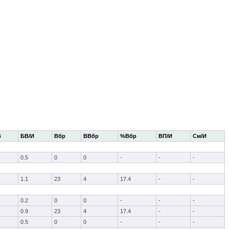
В
БВ/И
Вбр
ВВбр
%Вбр
ВП/И
См/И
0.5
0
0
-
-
-
1.1
23
4
17.4
-
-
0.2
0
0
-
-
-
0.9
23
4
17.4
-
-
0.5
0
0
-
-
-