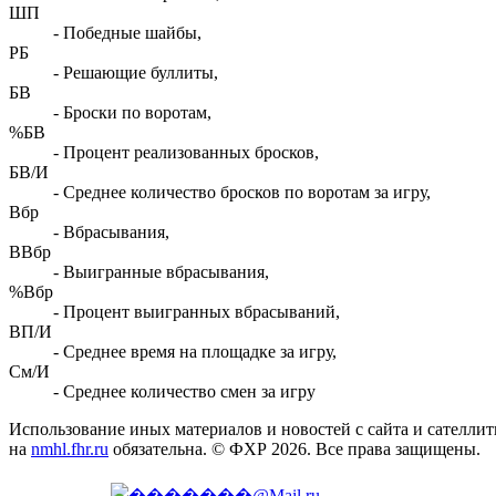
ШП
- Победные шайбы,
РБ
- Решающие буллиты,
БВ
- Броски по воротам,
%БВ
- Процент реализованных бросков,
БВ/И
- Среднее количество бросков по воротам за игру,
Вбр
- Вбрасывания,
ВВбр
- Выигранные вбрасывания,
%Вбр
- Процент выигранных вбрасываний,
ВП/И
- Среднее время на площадке за игру,
См/И
- Среднее количество смен за игру
Использование иных материалов и новостей с сайта и сателли
на
nmhl.fhr.ru
обязательна. © ФХР 2026. Все права защищены.