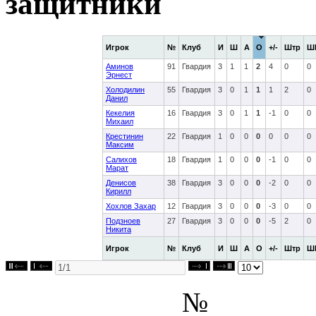
защитники
Игрок
№
Клуб
И
Ш
А
О
+/-
Штр
Ш
Аминов
91
Гвардия
3
1
1
2
4
0
0
Эрнест
Холодилин
55
Гвардия
3
0
1
1
1
2
0
Данил
Кекелия
16
Гвардия
3
0
1
1
-1
0
0
Михаил
Крестинин
22
Гвардия
1
0
0
0
0
0
0
Максим
Салихов
18
Гвардия
1
0
0
0
-1
0
0
Марат
Денисов
38
Гвардия
3
0
0
0
-2
0
0
Кирилл
Хохлов Захар
12
Гвардия
3
0
0
0
-3
0
0
Подзноев
27
Гвардия
3
0
0
0
-5
2
0
Никита
Игрок
№
Клуб
И
Ш
А
О
+/-
Штр
Ш
№