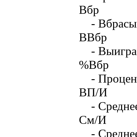
Вбр
- Вбрасы
ВВбр
- Выигра
%Вбр
- Процен
ВП/И
- Средне
См/И
- Средне