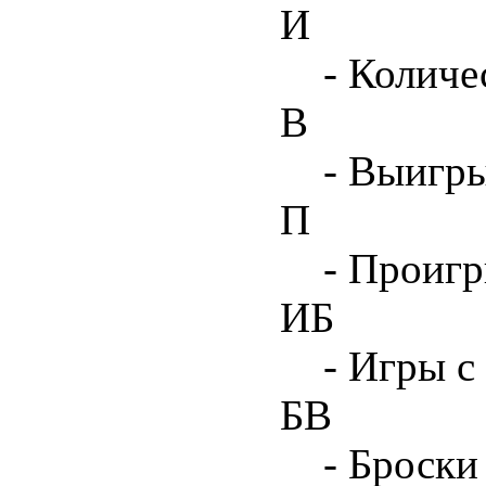
И
- Количе
В
- Выигр
П
- Проиг
ИБ
- Игры с
БВ
- Броски