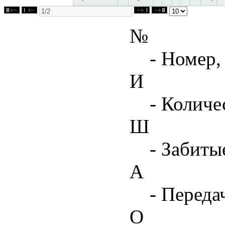
№
- Номер,
И
- Количе
Ш
- Забиты
А
- Переда
О