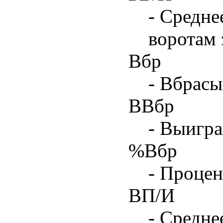
- Средне
воротам 
Вбр
- Вбрасы
ВВбр
- Выигра
%Вбр
- Процен
ВП/И
- Средне