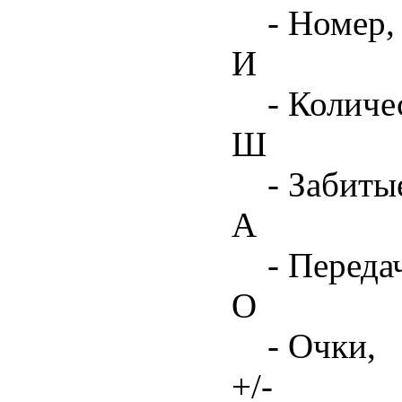
- Номер,
И
- Количе
Ш
- Забиты
А
- Переда
О
- Очки,
+/-