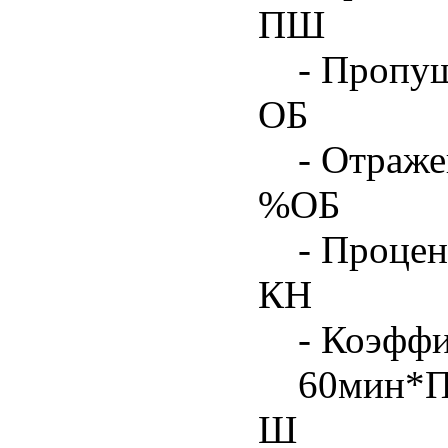
ПШ
- Пропу
ОБ
- Отраже
%ОБ
- Процен
КН
- Коэфф
60мин*
Ш