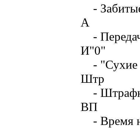
- Забиты
А
- Переда
И"0"
- "Сухие
Штр
- Штрафн
ВП
- Время 