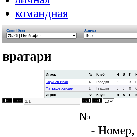
командная
Сезон | Этап
Амплуа
вратари
Игрок
№
Клуб
И
В
П
Баринов Иван
45
Гвардия
3
0
3
Фаттяхов Хайдар
1
Гвардия
0
0
0
Игрок
№
Клуб
И
В
П
№
- Номер,