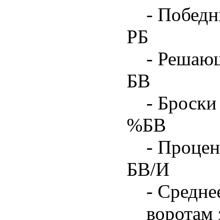
- Побед
РБ
- Решаю
БВ
- Броски
%БВ
- Процен
БВ/И
- Средне
воротам 