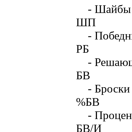
- Шайбы 
ШП
- Побед
РБ
- Решаю
БВ
- Броски
%БВ
- Процен
БВ/И