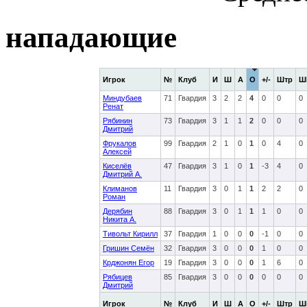
нападающие
Игрок
№
Клуб
И
Ш
А
О
+/-
Штр
Ш
Миндубаев
71
Гвардия
3
2
2
4
0
0
0
Ренат
Рябинин
73
Гвардия
3
1
1
2
0
0
0
Дмитрий
Фрукалов
99
Гвардия
2
1
0
1
0
4
0
Алексей
Киселёв
47
Гвардия
3
1
0
1
-3
4
0
Дмитрий А.
Климанов
11
Гвардия
3
0
1
1
2
2
0
Роман
Дерябин
88
Гвардия
3
0
1
1
1
0
0
Никита А.
Тивольт Кирилл
37
Гвардия
1
0
0
0
-1
0
0
Гришин Семён
32
Гвардия
3
0
0
0
1
0
0
Крджонян Егор
19
Гвардия
3
0
0
0
1
6
0
Рябицев
85
Гвардия
3
0
0
0
0
0
0
Дмитрий
Игрок
№
Клуб
И
Ш
А
О
+/-
Штр
Ш