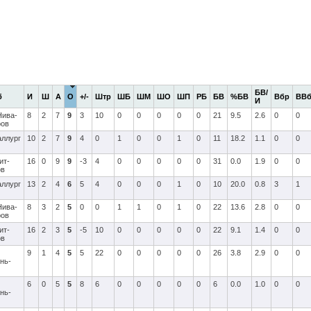
БВ/
б
И
Ш
А
О
+/-
Штр
ШБ
ШМ
ШО
ШП
РБ
БВ
%БВ
Вбр
ВВ
И
Нива-
8
2
7
9
3
10
0
0
0
0
0
21
9.5
2.6
0
0
ров
ллург
10
2
7
9
4
0
1
0
0
1
0
11
18.2
1.1
0
0
ит-
16
0
9
9
-3
4
0
0
0
0
0
31
0.0
1.9
0
0
ов
ллург
13
2
4
6
5
4
0
0
0
1
0
10
20.0
0.8
3
1
Нива-
8
3
2
5
0
0
1
1
0
1
0
22
13.6
2.8
0
0
ров
ит-
16
2
3
5
-5
10
0
0
0
0
0
22
9.1
1.4
0
0
ов
9
1
4
5
5
22
0
0
0
0
0
26
3.8
2.9
0
0
нь-
6
0
5
5
8
6
0
0
0
0
0
6
0.0
1.0
0
0
нь-