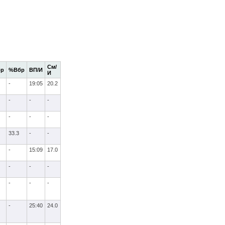
См/
бр
%Вбр
ВП/И
И
-
19:05
20.2
-
-
-
-
-
-
33.3
-
-
-
15:09
17.0
-
-
-
-
-
-
-
25:40
24.0