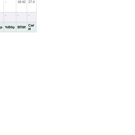
-
18:42
27.0
-
-
-
См/
бр
%Вбр
ВП/И
И