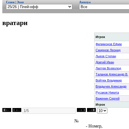
Сезон | Этап
Амплуа
вратари
Игрок
Филимонов Ефим
Смирнов Леонид
Львов Степан
Довгий Иван
Лаптев Всеволод
Таланов Александр В.
Войтюк Владимир
Владычек Александр
Русаков Никита
Важенин Сергей
Игрок
№
- Номер,