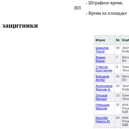
- Штрафное время,
ВП
- Время на площадке
защитники
Игрок
№
Клу
Шакалов
34
Эко
Тихон
Боб
Фомин
7
Мета
Макар
ВО
Стёксов
9
Гран
Константин
Чех
Корсаков
41
Мета
Артём
ВО
Колесников
24
Эко
Максим А.
Боб
Зятьков
22
Гран
Михаил
Чех
Рябышев
37
МХК
Максим
Ряза
ВДВ
Киселёв
64
МХК
Никита М.
Ряза
ВДВ