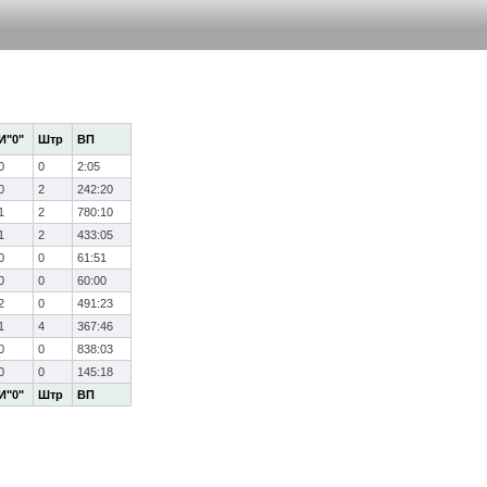
И"0"
Штр
ВП
0
0
2:05
0
2
242:20
1
2
780:10
1
2
433:05
0
0
61:51
0
0
60:00
2
0
491:23
1
4
367:46
0
0
838:03
0
0
145:18
И"0"
Штр
ВП