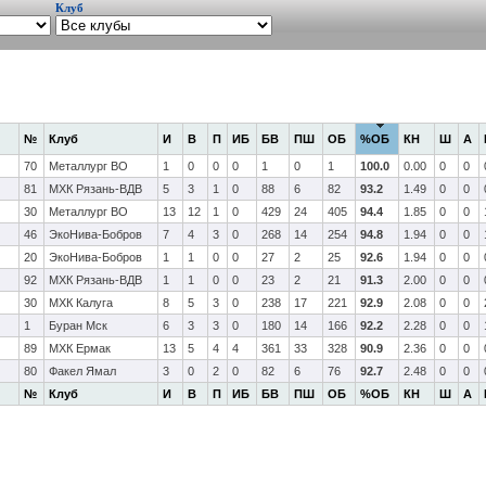
Клуб
№
Клуб
И
В
П
ИБ
БВ
ПШ
ОБ
%ОБ
КН
Ш
А
70
Металлург ВО
1
0
0
0
1
0
1
100.0
0.00
0
0
81
МХК Рязань-ВДВ
5
3
1
0
88
6
82
93.2
1.49
0
0
30
Металлург ВО
13
12
1
0
429
24
405
94.4
1.85
0
0
46
ЭкоНива-Бобров
7
4
3
0
268
14
254
94.8
1.94
0
0
20
ЭкоНива-Бобров
1
1
0
0
27
2
25
92.6
1.94
0
0
92
МХК Рязань-ВДВ
1
1
0
0
23
2
21
91.3
2.00
0
0
30
МХК Калуга
8
5
3
0
238
17
221
92.9
2.08
0
0
1
Буран Мск
6
3
3
0
180
14
166
92.2
2.28
0
0
89
МХК Ермак
13
5
4
4
361
33
328
90.9
2.36
0
0
80
Факел Ямал
3
0
2
0
82
6
76
92.7
2.48
0
0
№
Клуб
И
В
П
ИБ
БВ
ПШ
ОБ
%ОБ
КН
Ш
А