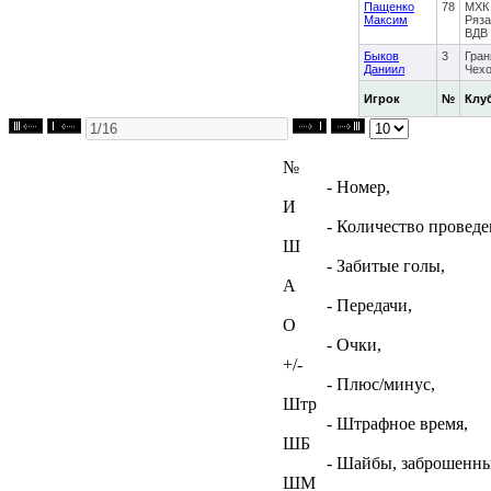
Пащенко
78
МХК
Максим
Ряза
ВДВ
Быков
3
Гран
Даниил
Чех
Игрок
№
Клу
№
- Номер,
И
- Количество проведе
Ш
- Забитые голы,
А
- Передачи,
О
- Очки,
+/-
- Плюс/минус,
Штр
- Штрафное время,
ШБ
- Шайбы, заброшенны
ШМ