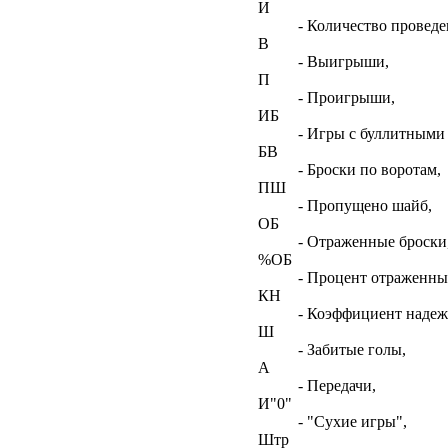
И
- Количество проведе
В
- Выигрыши,
П
- Проигрыши,
ИБ
- Игры с буллитными
БВ
- Броски по воротам,
ПШ
- Пропущено шайб,
ОБ
- Отраженные броски
%ОБ
- Процент отраженны
КН
- Коэффициент наде
Ш
- Забитые голы,
А
- Передачи,
И"0"
- "Сухие игры",
Штр