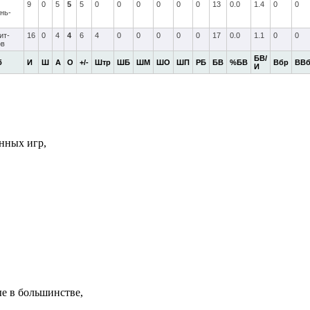
9
0
5
5
5
0
0
0
0
0
0
13
0.0
1.4
0
0
нь-
ит-
16
0
4
4
6
4
0
0
0
0
0
17
0.0
1.1
0
0
ов
БВ/
б
И
Ш
А
О
+/-
Штр
ШБ
ШМ
ШО
ШП
РБ
БВ
%БВ
Вбр
ВВ
И
нных игр,
е в большинстве,