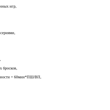
нных игр,
 сериями,
,
х бросков,
жности = 60мин*ПШ/ВП,