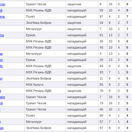
нтин
Гранит-Чехов
защитник
9
16
0
9
ей
МХК Рязань-ВДВ
нападающий
59
10
4
8
ель
Полёт
нападающий
97
4
2
7
ЭкоНива-Бобров
защитник
34
8
2
7
Металлург
защитник
7
10
2
7
ита
Ермак
нападающий
81
13
2
7
МХК Рязань-ВДВ
нападающий
26
10
8
6
МХК Рязань-ВДВ
нападающий
40
10
4
6
ав
Металлург
нападающий
3
13
1
6
лл
Ермак
нападающий
29
13
2
6
М.
МХК Рязань-ВДВ
защитник
64
6
0
5
МХК Рязань-ВДВ
нападающий
93
7
1
5
лл
ЭкоНива-Бобров
нападающий
11
8
4
5
МХК Калуга
нападающий
83
8
2
5
м
МХК Рязань-ВДВ
защитник
78
9
0
5
ипп
Гранит-Чехов
нападающий
7
16
9
5
ей
Гранит-Чехов
нападающий
79
16
2
5
з
Гранит-Чехов
нападающий
46
16
1
5
Полёт
нападающий
68
4
1
4
л
Металлург
нападающий
57
7
1
4
ир
ЭкоНива-Бобров
нападающий
97
8
0
4