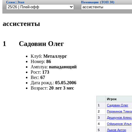
Сезон | Этап
Номинации (ТОП 30)
ассистенты
1
Садовин Олег
Клуб:
Металлург
Номер:
86
Амплуа:
нападающий
Рост:
173
Вес:
67
Дата рожд.:
05.05.2006
Возраст:
20 лет 3 мес
Игрок
1
Садовин Олег
2
Перминов Тимо
3
Дешкунов Алекс
4
Офицеров Илья
5
Лыков Антон