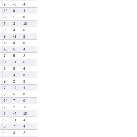
9
-3
4
12
9
4
9
1
0
9
3
10
9
4
0
9
-1
2
14
8
0
10
5
4
7
5
2
8
-1
6
5
8
6
6
4
8
9
2
2
7
-4
4
5
5
0
14
7
0
7
2
11
6
-4
10
5
-1
4
5
7
4
4
3
2