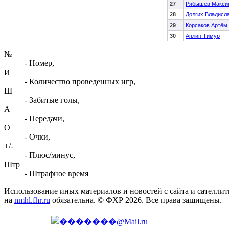
27
Рябышев Макси
28
Долгих Владисл
29
Корсаков Артём
30
Аплин Тимур
№
- Номер,
И
- Количество проведенных игр,
Ш
- Забитые голы,
А
- Передачи,
О
- Очки,
+/-
- Плюс/минус,
Штр
- Штрафное время
Использование иных материалов и новостей с сайта и сателли
на
nmhl.fhr.ru
обязательна. © ФХР 2026. Все права защищены.