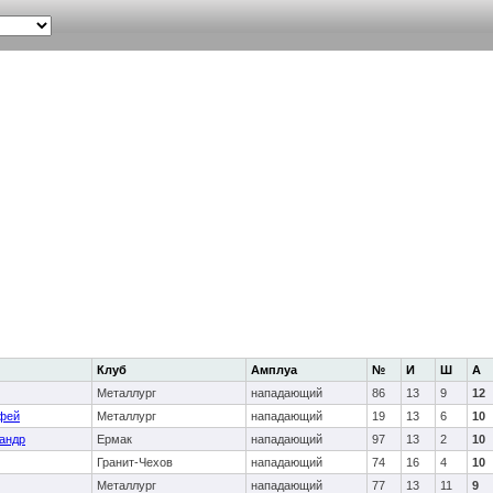
Клуб
Амплуа
№
И
Ш
А
Металлург
нападающий
86
13
9
12
фей
Металлург
нападающий
19
13
6
10
андр
Ермак
нападающий
97
13
2
10
Гранит-Чехов
нападающий
74
16
4
10
Металлург
нападающий
77
13
11
9