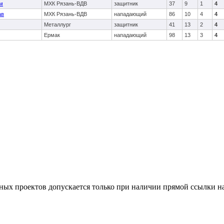
м
МХК Рязань-ВДВ
защитник
37
9
1
4
ав
МХК Рязань-ВДВ
нападающий
86
10
4
4
Металлург
защитник
41
13
2
4
Ермак
нападающий
98
13
3
4
тных проектов допускается только при наличии прямой ссылки н