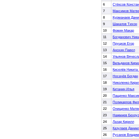
6
Стёксов Конста
7
Максимов Матв
8
Курманаев Дани
9
Шакалов Тихон
10
Фомин Макар
11
Богданович Ник
12
Пруцков Егор
13
Анохин Павел
14
Ульянов Вячесл
15
Вильданов Кири
16
Киселёв Никита 
17
Носачёв Богдан
18
Николенко Кири
19
Китанин Илья
20
Пащенко Макси
21
Поликарпов Фил
22
Онищенко Матв
23
Нажмиев Бехру
24
Лазар Кирилл
25
Казулаев Дании
26
Русанов Владим