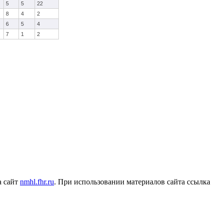
5
5
22
8
4
2
6
5
4
7
1
2
а сайт
nmhl.fhr.ru
. При использовании материалов сайта ссылка